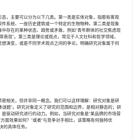
形态，主要可以分为以下几类。第一类是实体对象，指那些客观
软件系统、一座历史建筑或一个特定的生物物种。第二类是现象
维中存在的某种状态、趋势或矛盾，例如“青年群体的社交焦虑现
异常表现”。第三类是理论或观点，常见于人文社科和哲学领域，
思想演变，或是不同学术观点之间的争论。明确研究对象属于何
紧密相关，但并非同一概念。我们可以这样理解：研究对象是研
具体谜题”。研究对象定义了研究的范围和边界，是相对静态的；研
，是驱动研究进行的动力。例如，当研究对象是“某品牌的市场营
度方面效果如何？”或者“与竞争对手相比，该策略有何独特优
决的具体任务。