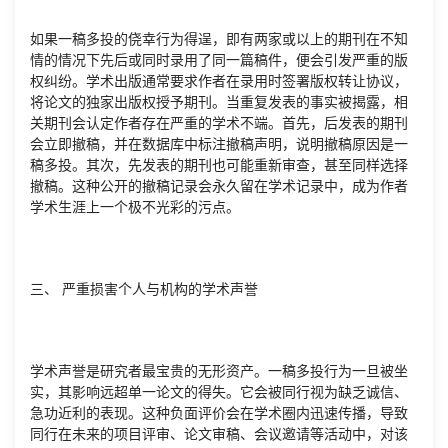
如果一稿多投的侥幸行为得逞，即有两家或以上的期刊在不知
情的情况下先后或同时录用了同一篇稿件，便会引发严重的版
权纠纷。学术出版通常要求作者在录用时签署版权转让协议，
将论文的独家出版权授予期刊。当重复发表的事实被揭露，相
关期刊会认定作者存在严重的学术不端。首先，后发表的期刊
会立即撤稿，并在数据库中标注撤稿声明，说明撤稿原因是一
稿多投。其次，先发表的期刊也可能重新审查，甚至同样选择
撤稿。这种公开的撤稿记录会永久留在学术记录中，成为作者
学术生涯上一个极不光彩的污点。
三、 严重损害个人与机构的学术声誉
学术声誉是研究者最宝贵的无形资产。一稿多投行为一旦被坐
实，其影响远超单一论文的得失。它会被同行视为缺乏诚信、
急功近利的表现。这种负面评价会在学术圈内迅速传播，导致
同行在未来的项目评审、论文审稿、会议邀请等活动中，对该