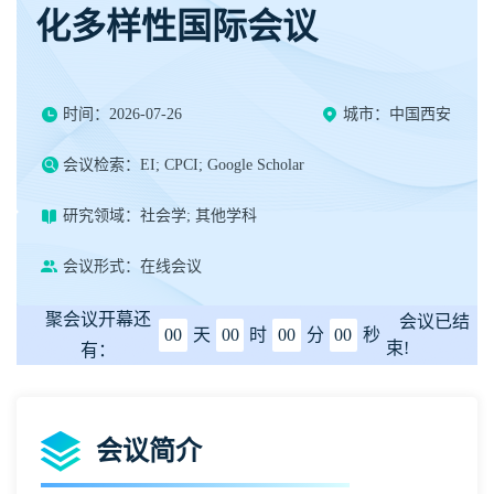
化多样性国际会议
时间：2026-07-26
城市：中国西安
会议检索：EI; CPCI; Google Scholar
研究领域：社会学; 其他学科
会议形式：在线会议
聚会议开幕还
会议已结
00
天
00
时
00
分
00
秒
束!
有：
会议简介