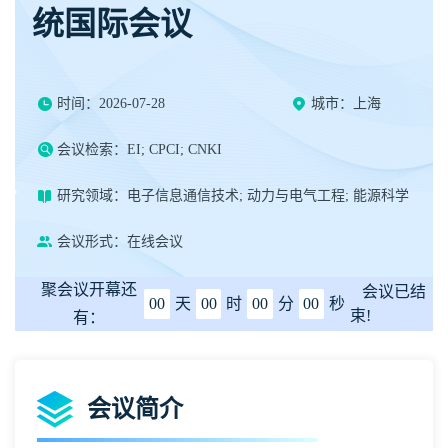
统国际会议
时间：2026-07-28
城市：上海
会议检索：EI; CPCI; CNKI
研究领域：电子信息通信技术; 动力与电气工程; 能源科学
会议形式：在线会议
聚会议开幕还
会议已结
00
天
00
时
00
分
00
秒
束!
有：
会议简介