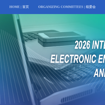
HOME | 首页
ORGANIZING COMMITTEES | 组委会