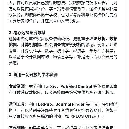
入，你可以贡献自己独特的想法、实践数据或技术专长，而对
方可以提供实验平台、学术指导和信誉背书。这种优势互补是
双赢的。即使你已离开学校，也可以考虑将毕业院校作为完成
主要研究的单位，并在文章中妥善说明。
2. 精心选择研究领域
选择那些对重型实验设备依赖较低、更侧重于
理论分析、数据
挖掘、计算机模拟、社会调查或案例分析
的领域。例如，理论
物理、计算机科学、数学、统计学、经济学、部分社会科学，
以及基于公开数据库的生物信息学等，都是更适合独立开局的
赛道。
3. 善用一切开放的学术资源
文献资源
：充分利用
arXiv、PubMed Central
等免费预印本
和开放获取数据库，以及高校图书馆常提供的校外访问权限。
选刊工具
：利用
LetPub、Journal Finder
等工具，仔细筛选
期刊。可以特别关注那些对作者背景包容性强的期刊，例如一
些明确接收本科生稿源的刊物（如《PLOS ONE》）。
写作辅助
：如果条件允许，可以考虑寻求专业的英语润色服