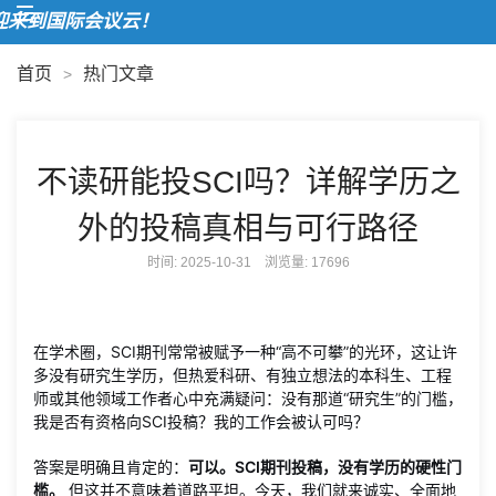
来到国际会议云！
首页
热门文章
>
不读研能投SCI吗？详解学历之
外的投稿真相与可行路径
时间: 2025-10-31 浏览量:
17696
在学术圈，SCI期刊常常被赋予一种“高不可攀”的光环，这让许
多没有研究生学历，但热爱科研、有独立想法的本科生、工程
师或其他领域工作者心中充满疑问：没有那道“研究生”的门槛，
我是否有资格向SCI投稿？我的工作会被认可吗？
答案是明确且肯定的：
可以。SCI期刊投稿，没有学历的硬性门
槛。
但这并不意味着道路平坦。今天，我们就来诚实、全面地