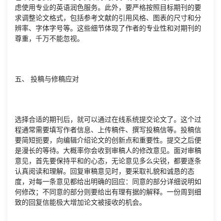
虑使用专业的英语润色服务。此外，要严格按照目标期刊的要
求调整论文格式，包括参考文献的引用风格、图表的尺寸和分
辨率、字体字号等。这些细节体现了作者的专业性和对期刊的
尊重，千万不能忽视。
五、 投稿与修稿应对
选择合适的期刊后，就可以通过在线系统提交论文了。这个过
程通常需要填写作者信息、上传稿件、撰写投稿信等。投稿信
要简短扼要，向编辑介绍论文的创新点和重要性。提交之后便
是漫长的等待。大概率你会收到审稿人的修改意见。面对审稿
意见，首先要保持平和的心态，无论意见多么尖锐，都要逐条
认真阅读和理解。回复审稿意见时，要采取礼貌和诚恳的态
度，对每一条意见都给出明确的回应：同意的部分详细说明如
何修改；不同意的部分则要给出有理有据的解释。一份周到细
致的回复信能极大增加论文被接收的机会。