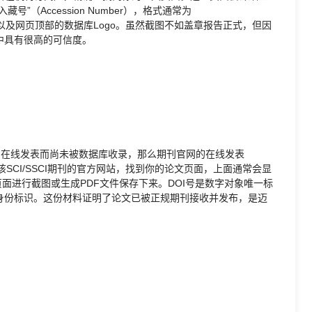
（Accession Number），格式通常为
键信息以及网页顶部的数据库Logo。虽然截图不如盖章报告正式，但因
中具有很高的可信度。
刚在线发表而尚未被数据库收录，那么期刊官网的在线发表
前往该SCI/SSCI期刊的官方网站，找到你的论文页面，上面通常会显
面进行截图或生成PDF文件保存下来。DOI号是数字对象唯一标
身份标识。这份材料证明了论文已被正规期刊接收并发布，是迈