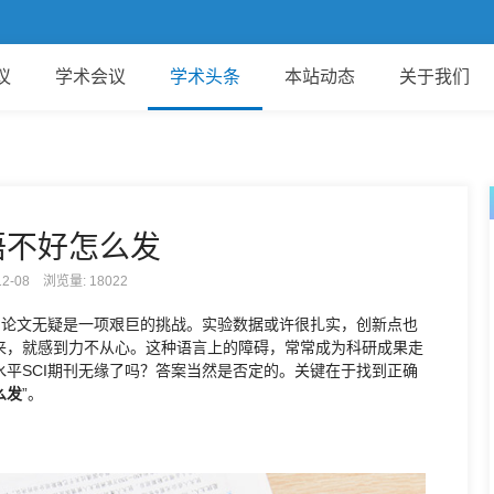
欢
议
学术会议
学术头条
本站动态
关于我们
语不好怎么发
-12-08 浏览量:
18022
I论文无疑是一项艰巨的挑战。实验数据或许很扎实，创新点也
来，就感到力不从心。这种语言上的障碍，常常成为科研成果走
平SCI期刊无缘了吗？答案当然是否定的。关键在于找到正确
么发
”。