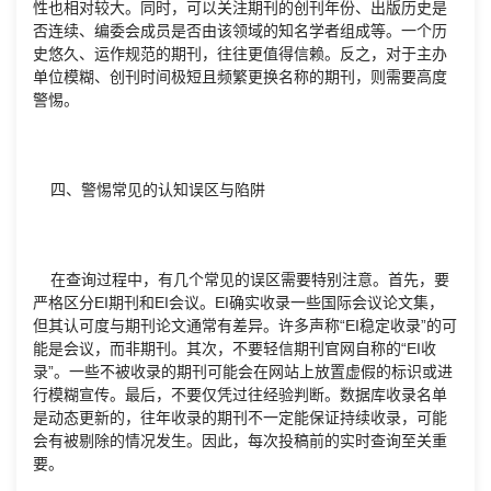
性也相对较大。同时，可以关注期刊的创刊年份、出版历史是
否连续、编委会成员是否由该领域的知名学者组成等。一个历
史悠久、运作规范的期刊，往往更值得信赖。反之，对于主办
单位模糊、创刊时间极短且频繁更换名称的期刊，则需要高度
警惕。
四、警惕常见的认知误区与陷阱
在查询过程中，有几个常见的误区需要特别注意。首先，要
严格区分EI期刊和EI会议。EI确实收录一些国际会议论文集，
但其认可度与期刊论文通常有差异。许多声称“EI稳定收录”的可
能是会议，而非期刊。其次，不要轻信期刊官网自称的“EI收
录”。一些不被收录的期刊可能会在网站上放置虚假的标识或进
行模糊宣传。最后，不要仅凭过往经验判断。数据库收录名单
是动态更新的，往年收录的期刊不一定能保证持续收录，可能
会有被剔除的情况发生。因此，每次投稿前的实时查询至关重
要。