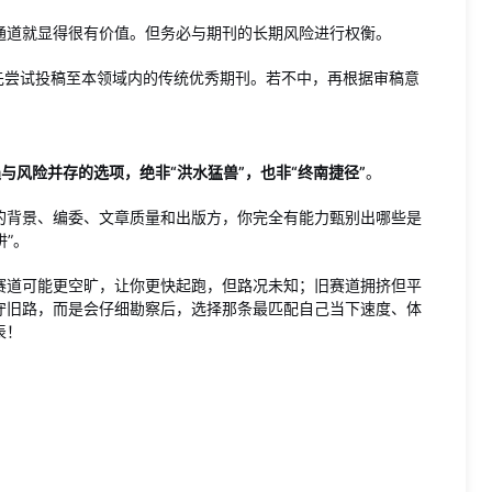
通道就显得很有价值。但务必与期刊的长期风险进行权衡。
先尝试投稿至本领域内的传统优秀期刊。若不中，再根据审稿意
。
与风险并存的选项，绝非“洪水猛兽”，也非“终南捷径”
。
的背景、编委、文章质量和出版方，你完全有能力甄别出哪些是
阱”。
赛道可能更空旷，让你更快起跑，但路况未知；旧赛道拥挤但平
守旧路，而是会仔细勘察后，选择那条最匹配自己当下速度、体
表！