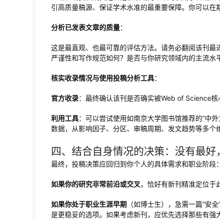
引高质量稿源、保证学术水准的最重要保障。你可以在期刊官网的
分析已发表文章的质量
：
这是最直观、也最可靠的评估方法。请务必翻阅该刊最
严谨性和写作规范如何？是否与你研究领域内的主流水
核实收录情况与使用投稿分析工具
：
官方收录
：最终确认该刊是否确实被Web of Scien
利用工具
：可以尝试使用如南京大学图书馆推荐的“中外
数据，从影响因子、分区、审稿周期、发文趋势等多个
四、结合自身情况的决策：没有最好
最终，投稿决策应回归到你个人的具体需求和职业阶段
如果你的研究非常前沿或交叉
，恰好有新刊精准定位于
如果你处于职业生涯早期
（如博士生），急需一篇“安全
是更稳妥的选项。如果考虑新刊，应优先选择那些有强