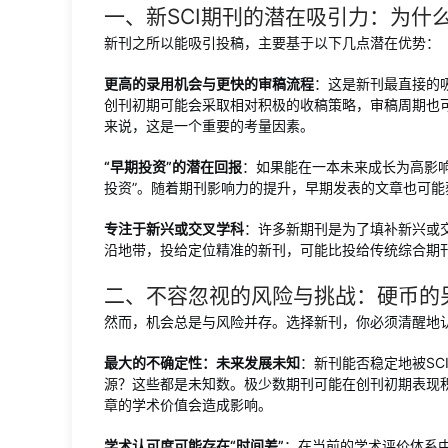
一、新SCI期刊的潜在吸引力：为什
新刊之所以能吸引投稿，主要基于以下几点潜在优势：
更高的录用机会与更快的审稿流程
：这是新刊最直接的
创刊初期可能会采取相对积极的收稿策略，审稿周期也
来说，这是一个重要的考量因素。
“早期投资”的潜在回报
：如果能在一本未来成长为高影响
投资”。随着期刊影响力的提升，早期发表的文章也可能
专注于新兴或交叉学科
：许多新期刊是为了填补新兴或
沿地带，投给定位精准的新刊，可能比投给传统综合期刊
二、不容忽视的风险与挑战：硬币的
然而，机会总是与风险并存。选择新刊，你必须清醒地
最大的不确定性：未来发展未知
：新刊能否稳定地被S
源？这些都是未知数。极少数期刊可能在创刊初期表现积
章的学术价值会造成影响。
学术认可度可能存在“时间差”
：在当前的学术评价体系