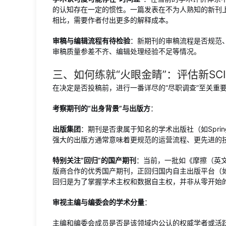
的认知存在一定的惯性。一篇发表在不为人熟知的新刊
相比，需要作者付出更多的解释成本。
审稿与编辑流程有待检验
：新期刊的审稿流程是否规范
审稿质量参差不齐、编辑处理经验不足等情况。
三、如何练就“火眼金睛”：评估新SC
在决定是否投稿前，进行一番详尽的“尽职调查”至关重
考察期刊的“出身背景”与出版方
：
出版集团
：期刊是否隶属于知名的学术出版社（如Springer
强大的出版方通常意味着更规范的运营流程、更先进的
特别关注“回归”的国产期刊
：当前，一批如《摩擦（英
版商合作的优秀国产期刊，正回归国内自主出版平台（如S
回归是为了掌握学术主权和数据自主权，并非从零开始
审视主编与编委会的学术分量
：
主编和编委会成员是否是该领域内公认的权威学者或活