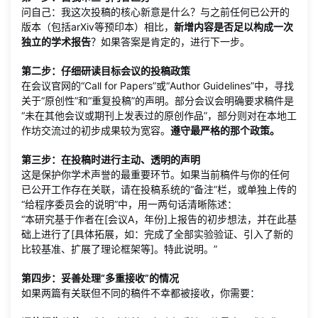
问自己：我这次投稿的核心新意是什么？与之前任何已公开的
版本（包括arXiv等预印本）相比，
新增内容是否足以构成一次
独立的学术报告
？如果答案是肯定的，进行下一步。
第二步：仔细研读目标会议的投稿政策
在会议官网的“Call for Papers”或“Author Guidelines”中，寻找
关于“原创性”和“重复投稿”的声明。部分会议会明确要求稿件是
“未在其他会议或期刊上发表过的原创作品”，部分则对在本地工
作坊交流过的初步成果较为宽容。
遵守最严格的那个政策。
第三步：在投稿时进行主动、透明的声明
这是保护你学术声誉的最重要环节。如果当前稿件与你的任何
已公开工作存在关联，请在投稿系统的“备注”栏，或单独上传的
“给程序委员会的说明”中，用一两句话清晰陈述：
“本研究基于作者在[会议A，年份]上报告的初步想法，并在此基
础上进行了[具体拓展，如：完成了全部实验验证、引入了新的
比较基准、扩展了理论框架等]。特此说明。”
第四步：妥善处理“多重接收”的情况
如果两篇有关联但不同的稿件不幸都被接收，你需要：