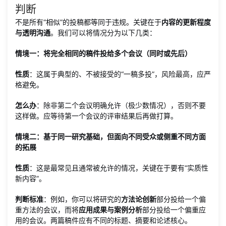
判断
不是所有“相似”的投稿都等同于违规。关键在于
内容的更新程度
与透明沟通
。我们可以将情况分为以下几类：
情境一：将完全相同的稿件投给多个会议（同时或先后）
性质
：这属于典型的、不被接受的“一稿多投”，风险最高，应严
格避免。
怎么办
：除非第二个会议明确允许（极少数情况），否则不要
这样做。应等待第一个会议的评审结果后再做打算。
情境二：基于同一研究基础，但面向不同受众或侧重不同方面
的拓展
性质
：这是最常见且通常被允许的情况，关键在于要有“实质性
新内容”。
判断标准
：例如，你可以将研究的
方法论创新
部分投给一个偏
重方法的会议，而将
应用成果与案例分析
部分投给一个偏重应
用的会议。两篇稿件应有不同的标题、摘要和论述核心。