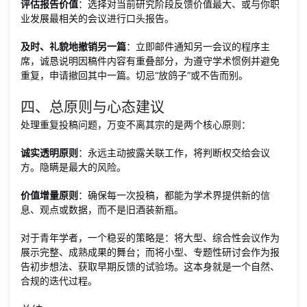
评估报告价值
：选择对当前研究阶段反馈价值最大、或与你职
业发展最相关的会议进行口头报告。
及时、礼貌地撤销另一篇
：立即邮件通知另一会议的程序主
席，诚恳说明因稿件内容有重叠部分，为遵守学术惯例并避免
重复，申请撤回其中一篇。切忌“放鸽子”或不告而别。
四、总原则与心态建议
处理重复投稿问题，万变不离其宗的是两个核心原则：
诚实透明原则
：永远主动披露关联工作，将判断权交给会议
方。隐瞒是最大的风险。
价值增量原则
：确保每一次投稿，都能为学术界提供新的信
息、观点或数据，而不是旧酒装新瓶。
对于青年学者，一个稳妥的策略是：将大型、综合性会议作为
展示完整、成熟成果的舞台；而将小型、专题性研讨会作为报
告初步想法、获取早期反馈的试验场。这本身就是一个自然、
合规的迭代过程。