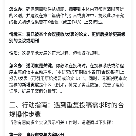
怎么办
：确保两篇稿件从标题、摘要到主体内容都有清晰可辨
的区别，并建议在第二篇稿件的引言或脚注中，提及此项研究
的相关初步成果曾在X会议（或工作坊）上交流过。
情境三：将已被某个会议接收/发表的论文，更新后投给更高级
别的会议或期刊
性质
：这是学术发展的正常过程，但需遵守规则。
怎么办
：
透明度是关键
。你必须在投稿时，在投稿系统或给程
序主席的信中主动声明：“本研究的前期版本曾在[会议名称]上
报告/发表（可引用原始摘要或论文ID）”。同时，清晰说明本次
投稿的
新增贡献
是什么（例如，补充了实验数据、完善了理论
证明、扩展了案例分析等）。
三、行动指南：遇到重复投稿需求时的合
规操作步骤
当你有意向多个会议展示相关工作时，请遵循以下步骤：
第一步：自我审查与内容区分