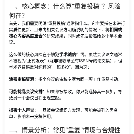
一、核心概念：什么算“重复投稿”？风险
何在？
首先，我们需要明确“重复投稿”通常指什么。它主要指在未进行
实质性更新、且未向相关会议方明确说明的情况下，将
相同或
核心内容高度重合
的研究成果，同时或先后投递给多个学术会
议。
这么做的核心风险在于触犯
学术诚信
红线。虽然会议论文通常
不被视为“正式发表”（除非被收录至有ISSN号的论文集），但
学术界普遍反对纯粹的“一稿多投”，因为这：
浪费审稿资源
：多个会议的审稿专家为同一项工作重复劳动。
可能扰乱会议安排
：如果都被接收，你只能选择其一参加，导
致另一个会议日程出现空缺。
损害个人声誉
：一旦被会议组织方发现，可能会被列入黑名
单，影响未来投稿信用。
二、情景分析：常见“重复”情境与合规性