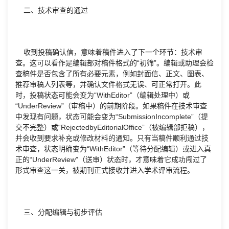
二、技术审查的通过
收到投稿确认信，意味着稿件进入了下一个环节：技术审
查。这可以看作是编辑部对稿件格式的“初筛”。编辑或助理会检
查稿件是否包含了所有必要元素，例如封面信、正文、图表、
推荐审稿人列表等，并确认文件格式无误、可正常打开。此
时，投稿状态可能会变为“WithEditor”（编辑处理中）或
“UnderReview”（审稿中）的前期阶段。如果稿件在技术审查
中发现有问题，状态可能会变为“SubmissionIncomplete”（提
交不完整）或“RejectedbyEditorialOffice”（被编辑部拒稿），
并会收到要求补充或修改材料的通知。只有当稿件顺利通过技
术审查，状态明确变为“WithEditor”（等待分配编辑）或进入真
正的“UnderReview”（送审）状态时，才意味着它成功闯过了
形式审查这一关，被期刊正式接收并进入学术评审流程。
三、分配编辑与初步评估