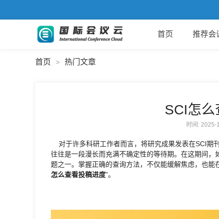
首页
推荐会
首页
热门文章
>
SCI怎
时间: 2025
对于许多科研工作者而言，将研究成果发表在SCI期
往往是一段漫长而充满不确定性的等待期。在这期间，
题之一。掌握正确的查询方法，不仅能缓解焦虑，也能
怎么查看投稿进度
”。