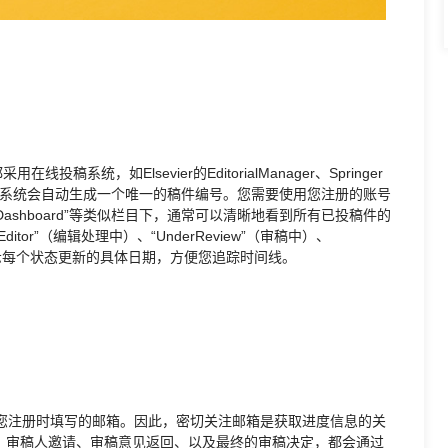
统，如Elsevier的EditorialManager、Springer
等。投稿成功后，系统会自动生成一个唯一的稿件编号。您需要使用您注册的账号
thorDashboard”等类似栏目下，通常可以清晰地看到所有已投稿件的
or”（编辑处理中）、“UnderReview”（审稿中）、
时也会显示每个状态更新的具体日期，方便您追踪时间线。
注册时填写的邮箱。因此，密切关注邮箱是获取进度信息的关
、审稿人邀请、审稿意见返回、以及最终的审稿决定，都会通过