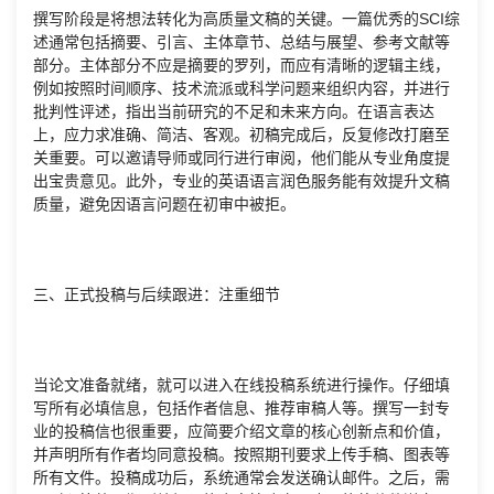
撰写阶段是将想法转化为高质量文稿的关键。一篇优秀的SCI综
述通常包括摘要、引言、主体章节、总结与展望、参考文献等
部分。主体部分不应是摘要的罗列，而应有清晰的逻辑主线，
例如按照时间顺序、技术流派或科学问题来组织内容，并进行
批判性评述，指出当前研究的不足和未来方向。在语言表达
上，应力求准确、简洁、客观。初稿完成后，反复修改打磨至
关重要。可以邀请导师或同行进行审阅，他们能从专业角度提
出宝贵意见。此外，专业的英语语言润色服务能有效提升文稿
质量，避免因语言问题在初审中被拒。
三、正式投稿与后续跟进：注重细节
当论文准备就绪，就可以进入在线投稿系统进行操作。仔细填
写所有必填信息，包括作者信息、推荐审稿人等。撰写一封专
业的投稿信也很重要，应简要介绍文章的核心创新点和价值，
并声明所有作者均同意投稿。按照期刊要求上传手稿、图表等
所有文件。投稿成功后，系统通常会发送确认邮件。之后，需