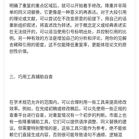
明确了重复的重点区域后，就可以开始着手修改。降重并非简
单的同义词替换，它更像是一种意义的再表达。对于大段引用
的理论或文献，可以尝试在不改变原意的前提下，用自己的话
重新组织叙述，将直述改为转述。对于概念定义或经典表述实
在无法绕开的，可以适当使用引号标明出处，并控制引用的比
例。另一种有效的方法是增加自己的分析和评论，用你的见解
去稀释引用的密度，这不仅能降低重复率，更能体现论文的原
创性价值。
三、巧用工具辅助自查
在学术规范允许的范围内，可以合理利用一些工具来提高修改
效率。例如，在完成初稿或修改稿后，可以先使用一些正规的
查重平台进行自查，对重复情况有一个初步的判断。市面上也
有一些降重辅助工具，它们可以提供语序调整、同义替换的建
议。但需要特别警惕的是，这些工具只能作为参考，绝不能依
赖它们直接生成内容，否则很可能导致语句不通顺、逻辑混