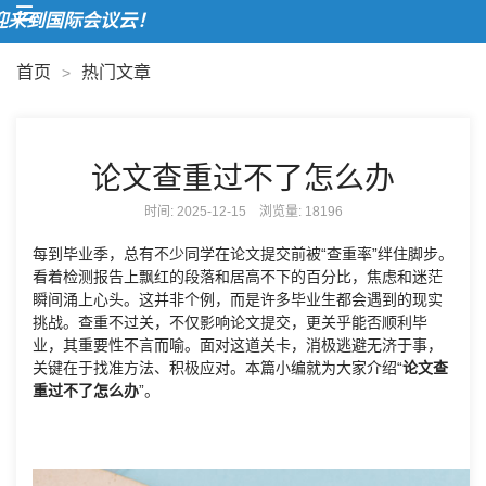
来到国际会议云！
首页
热门文章
>
论文查重过不了怎么办
时间: 2025-12-15 浏览量:
18196
每到毕业季，总有不少同学在论文提交前被“查重率”绊住脚步。
看着检测报告上飘红的段落和居高不下的百分比，焦虑和迷茫
瞬间涌上心头。这并非个例，而是许多毕业生都会遇到的现实
挑战。查重不过关，不仅影响论文提交，更关乎能否顺利毕
业，其重要性不言而喻。面对这道关卡，消极逃避无济于事，
关键在于找准方法、积极应对。本篇小编就为大家介绍“
论文查
重过不了怎么办
”。