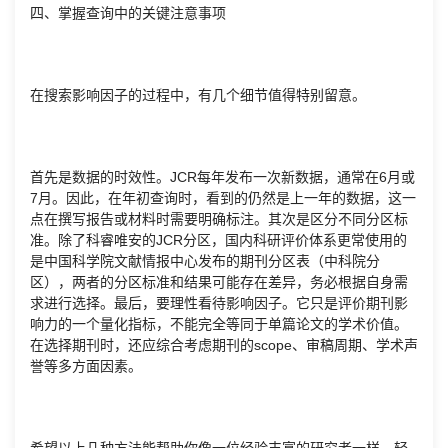
四、掌握查询中的关键注意事项
在搜索影响因子的过程中，有几个细节值得特别留意。
首先是数据的时效性。JCR每年发布一次新数据，通常在6月或
7月。因此，在年初查询时，看到的仍然是上一年的数据，这一
点在撰写报告或材料时需要明确标注。其次是区分不同分区标
准。除了科睿唯安的JCR分区，国内科研评价体系更常使用的
是中国科学院文献情报中心发布的期刊分区表（中科院分
区），两者的分区标准和结果可能存在差异，务必根据自身需
求进行选择。最后，要理性看待影响因子。它只是评价期刊影
响力的一个量化指标，不能完全等同于单篇论文的学术价值。
在选择期刊时，还应综合考虑期刊的scope、审稿周期、学术声
誉等多方面因素。
希望以上几种方法能帮助你像一位经验丰富的研究者一样，轻