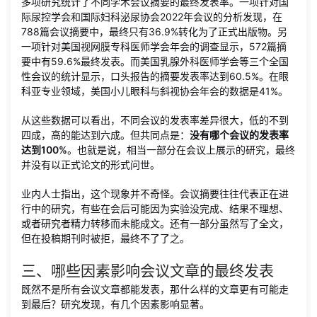
多项研究统计了不同学术会议摘要的最终发表率。一项针对国
际尿控学会和国际妇科泌尿协会2022年会议的分析发现，在
788篇会议摘要中，最终只有36.9%转化为了正式出版物。另
一项针对美国视网膜专科医师学会年会的调查显示，572篇摘
要中有59.6%最终发表。而美国乳腺外科医师学会等三个全国
性会议的统计显示，口头报告的摘要发表率达到60.5%。在眼
科亚专业领域，美国小儿眼科与斜视协会年会的数据是41%。
从这些数据可以看出，不同会议的发表率差异很大，低的不到
四成，高的能达到六成。但共同点是：
没有哪个会议的发表率
达到100%
。也就是说，相当一部分在会议上展示的研究，最终
并没有以正式论文的形式问世。
业内人士指出，这个现象并不奇怪。会议摘要往往代表正在进
行中的研究，有些在会后可能因为实验没完成、结果不理想、
或者研究者精力转移而未能成文。还有一部分虽然写了全文，
但在投稿期刊时被拒，最终不了了之。
三、哪些因素影响会议文章的最终发表
既然不是所有会议文章都能发表，那什么样的文章更有可能走
到最后？研究发现，有几个因素影响显著。