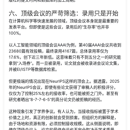
六、顶级会议的严苛筛选：录用只是开始
在计算机科学等快速发展的领域，顶级会议本身就是最重要的
发表平台。但即使是这些会议，录用后的“生存率”也并非
100%。
以人工智能领域的顶级会议AAAI为例，第40届AAAI会议共收到
23680篇有效投稿，最终录用4167篇，总体录用率仅为
17.6%，创下近三年新低。这意味着只有不到五分之一的研究能
拿到“入场券”。而一旦被录用，论文就会被收录进会议论文集，
并被EI/ISTP等数据库检索。
但更极端的情况出现在NeurIPS这样的顶会上。据透露，2025
年的NeurIPS会议，即使有些论文获得了审稿人的积极评分，
仅仅为了控制25%左右的接收率，也可能被拒之门外。甚至有
研究者晒出“8-7-7-6-5”的高分论文仍被拒稿的经历。
这种现象引发了学界争议。有人认为，当接收指标被置于学术
价值之上时，真正的创新就会受到损害。但组织方的解释是，
由于场地和资源有限，必须控制接收规模。这从侧面说明，即
使在顶级会议上，论文的最终命运也不完全取决于学术质量，