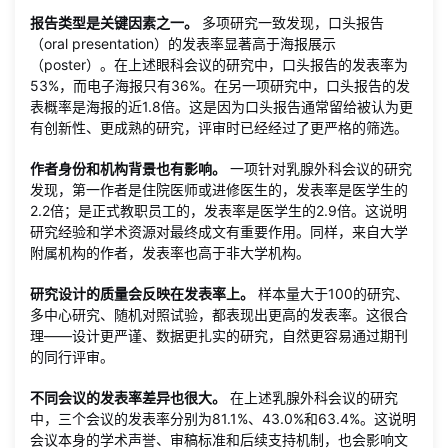
报告类型是关键因素之一。
多项研究一致发现，口头报告
（oral presentation）的发表率显著高于海报展示
（poster）。在上述眼科会议的研究中，口头报告的发表率为
53%，而电子海报只有36%。在另一项研究中，口头报告的发
表概率是海报的近1.8倍。这是因为口头报告通常留给被认为更
有创新性、更成熟的研究，评审时已经经过了更严格的筛选。
作者身份和机构背景也有影响。
一项针对乳腺外科会议的研究
发现，第一作者是住院医师或进修医生的，发表率是医学生的
2.2倍；是正式教职员工的，发表率是医学生的2.9倍。这说明
研究经验和学术资源对最终成文有重要作用。同样，来自大学
附属机构的作者，发表率也高于非大学机构。
研究设计的质量会反映在发表率上。
样本量大于100的研究、
多中心研究、随机对照试验，都表现出更高的发表率。这很合
理——设计更严谨、数据更扎实的研究，自然更容易通过期刊
的同行评审。
不同会议的发表率差异也很大。
在上述乳腺外科会议的研究
中，三个会议的发表率分别为81.1%、43.0%和63.4%。这说明
会议本身的学术声誉、审稿标准和后续支持机制，也会影响文