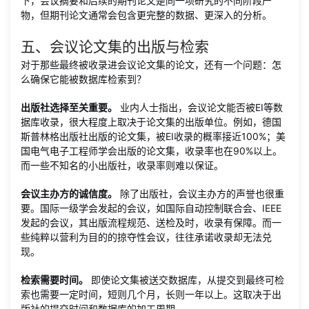
下，会议摘要和后续的期刊论文是同一项研究的不同阶段产
物，但期刊论文通常会包含更完整的数据、更深入的分析。
五、会议论文集的出版与检索
对于那些最终被收录进会议论文集的论文，还有一个问题：怎
么确保它能被数据库检索到？
出版社选择至关重要。
业内人士指出，会议论文能否被EI等数
据库收录，很大程度上取决于论文集的出版单位。例如，德国
斯普林格出版社出版的论文集，被EI收录的概率接近100%；美
国电气电子工程师学会出版的论文集，收录率也在90%以上。
而一些不知名的小出版社，收录率则难以保证。
会议主办方的诚信度。
除了出版社，会议主办方的声誉也很重
要。国际一级学会发起的会议，如国际自动控制联合会、IEEE
发起的会议，其出版流程规范、送检及时，收录有保障。而一
些纯粹以营利为目的的掠夺性会议，往往承诺收录却无法兑
现。
检索需要时间。
即使论文集被送交数据库，从提交到最终可检
索也需要一定时间，短则几个月，长则一年以上。这取决于出
版社的提交时间和数据库的加工周期。