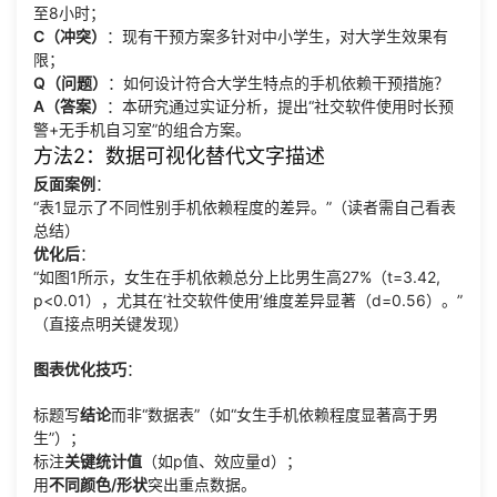
至8小时；
C（冲突）
：现有干预方案多针对中小学生，对大学生效果有
限；
Q（问题）
：如何设计符合大学生特点的手机依赖干预措施？
A（答案）
：本研究通过实证分析，提出“社交软件使用时长预
警+无手机自习室”的组合方案。
方法2：数据可视化替代文字描述
反面案例
：
“表1显示了不同性别手机依赖程度的差异。”（读者需自己看表
总结）
优化后
：
“如图1所示，女生在手机依赖总分上比男生高27%（t=3.42,
p<0.01），尤其在‘社交软件使用’维度差异显著（d=0.56）。”
（直接点明关键发现）
图表优化技巧
：
标题写
结论
而非“数据表”（如“女生手机依赖程度显著高于男
生”）；
标注
关键统计值
（如p值、效应量d）；
用
不同颜色/形状
突出重点数据。