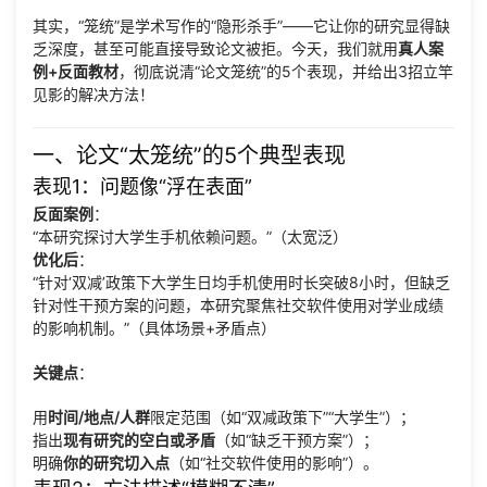
其实，“笼统”是学术写作的“隐形杀手”——它让你的研究显得缺
乏深度，甚至可能直接导致论文被拒。今天，我们就用
真人案
例+反面教材
，彻底说清“论文笼统”的5个表现，并给出3招立竿
见影的解决方法！
一、论文“太笼统”的5个典型表现
表现1：问题像“浮在表面”
反面案例
：
“本研究探讨大学生手机依赖问题。”（太宽泛）
优化后
：
“针对‘双减’政策下大学生日均手机使用时长突破8小时，但缺乏
针对性干预方案的问题，本研究聚焦社交软件使用对学业成绩
的影响机制。”（具体场景+矛盾点）
关键点
：
用
时间/地点/人群
限定范围（如“双减政策下”“大学生”）；
指出
现有研究的空白或矛盾
（如“缺乏干预方案”）；
明确
你的研究切入点
（如“社交软件使用的影响”）。