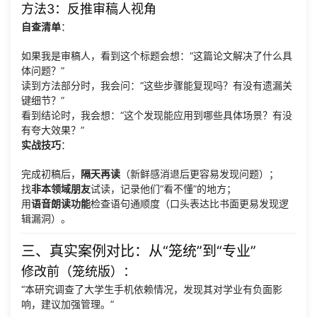
方法3：反推审稿人视角
自查清单
：
如果我是审稿人，看到这个标题会想：“这篇论文解决了什么具
体问题？”
读到方法部分时，我会问：“这些步骤能复现吗？有没有遗漏关
键细节？”
看到结论时，我会想：“这个发现能应用到哪些具体场景？有没
有夸大效果？”
实战技巧
：
完成初稿后，
隔天再读
（新鲜感消退后更容易发现问题）；
找
非本领域朋友
试读，记录他们“看不懂”的地方；
用
语音朗读功能
检查语句通顺度（口头表达比书面更易发现逻
辑漏洞）。
三、真实案例对比：从“笼统”到“专业”
修改前（笼统版）
：
“本研究调查了大学生手机依赖情况，发现其对学业有负面影
响，建议加强管理。”