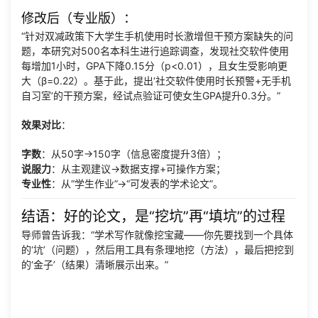
修改后（专业版）
：
“针对双减政策下大学生手机使用时长激增但干预方案缺失的问
题，本研究对500名本科生进行追踪调查，发现社交软件使用
每增加1小时，GPA下降0.15分（p<0.01），且女生受影响更
大（β=0.22）。基于此，提出‘社交软件使用时长预警+无手机
自习室’的干预方案，经试点验证可使女生GPA提升0.3分。”
效果对比
：
字数
：从50字→150字（信息密度提升3倍）；
说服力
：从主观建议→数据支撑+可操作方案；
专业性
：从“学生作业”→“可发表的学术论文”。
结语：好的论文，是“挖坑”再“填坑”的过程
导师曾告诉我：“学术写作就像挖宝藏——你先要找到一个具体
的‘坑’（问题），然后用工具有条理地挖（方法），最后把挖到
的‘金子’（结果）清晰展示出来。”