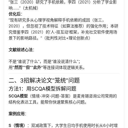
“张三（2020）研究了手机依赖，李四（2021）分析了学业影
响……”（太机械）
优化后
：
“现有研究多从心理学视角解释手机依赖的成因（张三，
2020），但忽视了技术特征（如算法推荐）的强化作用；本研
究借鉴李四（2021）的‘人-技互动’框架，补充社交软件使用场
景下的影响路径。”（批判性对比+理论创新点）
文献综述心法
：
不是“谁说了什么”，而是“谁没说清什么”；
用
“然而”“但”“此外”
等连接词体现逻辑关系。
二、3招解决论文“笼统”问题
方法1：用SCQA模型拆解问题
SCQA模型
（情境-冲突-问题-答案）是麦肯锡咨询公司常用的
结构化表达工具，能帮你快速聚焦核心问题。
案例应用
：
S（情境）
：双减政策下，大学生日均手机使用时长从6小时增