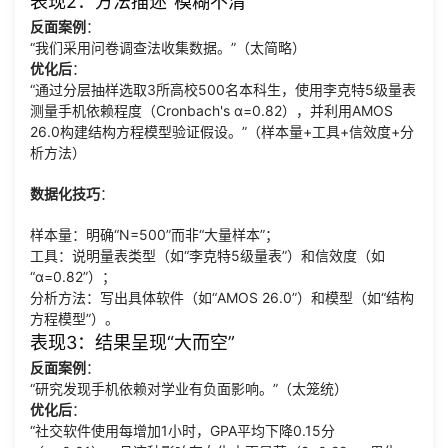
表现2：方法描述“模糊不清”
反面案例
：
“我们采用问卷调查法收集数据。”（太简略）
优化后
：
“通过分层抽样选取3所高校500名本科生，使用李克特5级量表
测量手机依赖程度（Cronbach's α=0.82），并利用AMOS
26.0构建结构方程模型验证假设。”（样本量+工具+信效度+分
析方法）
数据化技巧
：
样本量：明确“N=500”而非“大量样本”；
工具：说明量表类型（如“李克特5级量表”）和信效度（如
“α=0.82”）；
分析方法：写出具体软件（如“AMOS 26.0”）和模型（如“结构
方程模型”）。
表现3：结果呈现“大而空”
反面案例
：
“研究发现手机依赖对学业有负面影响。”（太笼统）
优化后
：
“社交软件使用每增加1小时，GPA平均下降0.15分