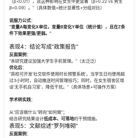
（p<0.01），且这种影响在女生中更显著（β=0.22 vs 男生
β=0.09）。”（具体数值+统计显著性+分组对比）
说服力公式
：
“变量A每变化X单位，变量B变化Y单位（统计值），且在Z条
件下效果更强/更弱。”
表现4：结论写成“政策报告”
反面案例
：
“本研究建议加强大学生手机管理。”（太泛泛）
优化后
：
“高校可开发‘社交软件使用时长预警系统’，当学生日均使用超
过3小时时，自动推送时间管理技巧；同时，在女生宿舍区增
设‘无手机自习室’，降低干扰。”（具体场景+可操作方案）
学术转实践
：
从“应该做什么”转向“如何做”；
结合研究结果设计
低成本、可落地
的干预措施。
表现5：文献综述“罗列堆砌”
反面案例
：