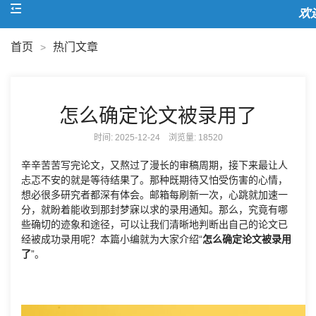
欢迎
首页
热门文章
>
怎么确定论文被录用了
时间: 2025-12-24 浏览量:
18520
辛辛苦苦写完论文，又熬过了漫长的审稿周期，接下来最让人
忐忑不安的就是等待结果了。那种既期待又怕受伤害的心情，
想必很多研究者都深有体会。邮箱每刷新一次，心跳就加速一
分，就盼着能收到那封梦寐以求的录用通知。那么，究竟有哪
些确切的迹象和途径，可以让我们清晰地判断出自己的论文已
经被成功录用呢？本篇小编就为大家介绍“
怎么确定论文被录用
了
”。