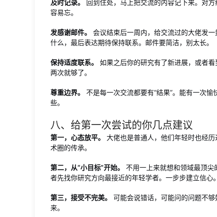
及时记录。
回到住处，马上把交流的内容记下来。对方
容易忘。
发感谢邮件。
会议结束后一周内，给交流过的大佬发一
什么，最后表达期待保持联系。邮件要简洁，别太长。
保持适度联系。
如果之后你的研究有了新进展，或者看
两次就够了。
尊重边界。
不是每一次交流都要有“结果”。能有一次
些。
八、给第一次尝试的你几点建议
第一，心态放平。
大佬也是普通人，他们年轻时也经历
术圈的传承。
第二，从“小目标”开始。
不用一上来就想和领域最顶尖
者先找你研究方向最接近的年轻学者。一步步建立信心
第三，接受不完美。
可能会说错话，可能问的问题不够
来。