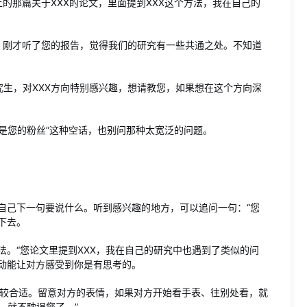
上的那篇关于XXX的论文，里面提到XXX这个方法，我在自己的
的，刚才听了您的报告，觉得我们的研究有一些共通之处。不知道
究生，对XXX方向特别感兴趣，想请教您，如果想在这个方向深
是您的粉丝”这种空话，也别问那种太宽泛的问题。
自己下一句要说什么。听到感兴趣的地方，可以追问一句：“您
下去。
。“您论文里提到XXX，我在自己的研究中也遇到了类似的问
互动能让对方感受到你是有思考的。
比较合适。留意对方的表情，如果对方开始看手表、往别处看，就
，就不耽误您了。”