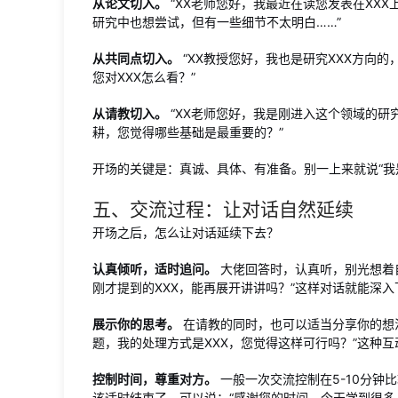
从论文切入。
“XX老师您好，我最近在读您发表在XXX
研究中也想尝试，但有一些细节不太明白……”
从共同点切入。
“XX教授您好，我也是研究XXX方向
您对XXX怎么看？”
从请教切入。
“XX老师您好，我是刚进入这个领域的研
耕，您觉得哪些基础是最重要的？”
开场的关键是：真诚、具体、有准备。别一上来就说“我
五、交流过程：让对话自然延续
开场之后，怎么让对话延续下去？
认真倾听，适时追问。
大佬回答时，认真听，别光想着
刚才提到的XXX，能再展开讲讲吗？”这样对话就能深入
展示你的思考。
在请教的同时，也可以适当分享你的想法
题，我的处理方式是XXX，您觉得这样可行吗？”这种
控制时间，尊重对方。
一般一次交流控制在5-10分钟
该适时结束了。可以说：“感谢您的时间，今天学到很多