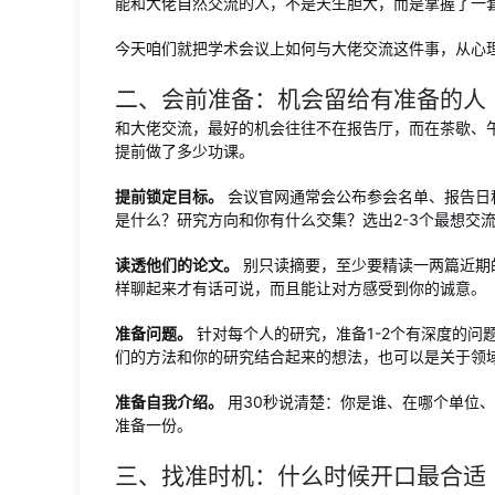
能和大佬自然交流的人，不是天生胆大，而是掌握了一
今天咱们就把学术会议上如何与大佬交流这件事，从心
二、会前准备：机会留给有准备的人
和大佬交流，最好的机会往往不在报告厅，而在茶歇、
提前做了多少功课。
提前锁定目标。
会议官网通常会公布参会名单、报告日
是什么？研究方向和你有什么交集？选出2-3个最想交
读透他们的论文。
别只读摘要，至少要精读一两篇近期
样聊起来才有话可说，而且能让对方感受到你的诚意。
准备问题。
针对每个人的研究，准备1-2个有深度的问
们的方法和你的研究结合起来的想法，也可以是关于领
准备自我介绍。
用30秒说清楚：你是谁、在哪个单位
准备一份。
三、找准时机：什么时候开口最合适