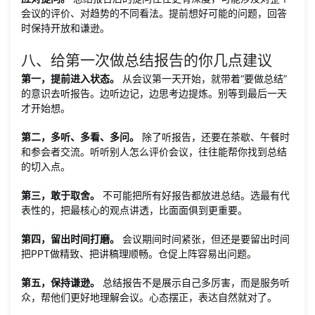
会议的评价、对趋势的不同看法。提前想好可能的问题，回答
时保持开放和谦逊。
八、给第一次做总结报告的你几点建议
第一，提前进入状态。
从会议第一天开始，就带着“要做总结”
的意识去听报告。边听边记，边思考边提炼。别等到最后一天
才开始想。
第二，多听、多看、多问。
除了听报告，还要在茶歇、午餐时
和参会者交流。听听别人怎么评价会议，往往能帮你找到总结
的切入点。
第三，敢于取舍。
不可能把所有好报告都放进总结。选最有代
表性的，把最核心的观点讲透，比面面俱到更重要。
第四，留出时间打磨。
会议期间时间紧张，但还是要留出时间
把PPT做精致、把讲稿理顺畅。仓促上阵容易出问题。
第五，保持谦逊。
总结报告不是展示自己多厉害，而是服务听
众，帮他们更好地理解会议。心态摆正，表达自然就对了。