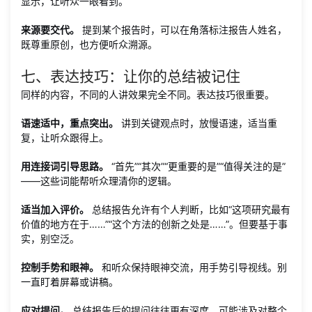
显示，让听众一眼看到。
来源要交代。
提到某个报告时，可以在角落标注报告人姓名，
既尊重原创，也方便听众溯源。
七、表达技巧：让你的总结被记住
同样的内容，不同的人讲效果完全不同。表达技巧很重要。
语速适中，重点突出。
讲到关键观点时，放慢语速，适当重
复，让听众跟得上。
用连接词引导思路。
“首先”“其次”“更重要的是”“值得关注的是”
——这些词能帮听众理清你的逻辑。
适当加入评价。
总结报告允许有个人判断，比如“这项研究最有
价值的地方在于……”“这个方法的创新之处是……”。但要基于事
实，别空泛。
控制手势和眼神。
和听众保持眼神交流，用手势引导视线。别
一直盯着屏幕或讲稿。
应对提问。
总结报告后的提问往往更有深度，可能涉及对整个