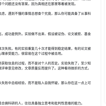
那个问题还没有答案，因为真相还在那里等着被发现。
焦虑，遇到不懂的事情总想查个究竟，那么你可能具备了从事科
态，成功是例外。实验做不出来、假设被证伪、论文被拒、基金
数次失败。有的实验重复几十次才能得到稳定结果，有的论文被
心理承受能力，很容易在这个过程中被击垮。
是获取信息的过程，而不是对个人的否定。实验失败了，至少知
据评审意见修改，文章质量反而提升了。这种看待挫折的方式，
从失败中总结经验，而不是陷入自我怀疑，那么你在这一点上可
适合搞科研的人，往往具备独立思考和批判性思维的能力。