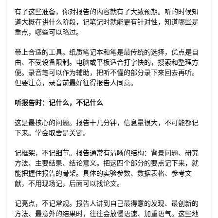
有了这些准备，你对报告的内容就有了大致预期。听的时候知
道大概在讲什么阶段，记笔记时就能更有针对性，知道哪些是
重点，哪些可以略过。
带上合适的工具。纸质笔记本和笔是最传统的选择，优点是自
由、不受设备限制。电脑或平板适合打字快的，搜索和整理方
便。录音笔可以作为辅助，把听不懂的部分录下来回去再听。
但要注意，录音前最好征得报告人同意。
听报告时：记什么，不记什么
这是最核心的问题。报告十几分钟，信息量很大，不可能都记
下来。学会取舍是关键。
记框架，不记细节。报告通常有清晰的结构：背景问题、研究
方法、主要结果、结论意义。把这四个部分的要点记下来，就
能把握住报告的骨架。具体的实验参数、数据表格、参考文
献，不用现场记，后面可以找论文。
记亮点，不记常规。报告人讲到自己最得意的发现、最创新的
方法、最意外的结果时，往往会放慢语速、加重语气。这些地