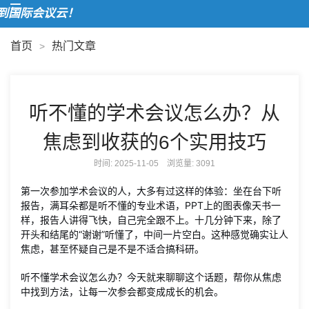
欢
首页
热门文章
>
听不懂的学术会议怎么办？从
焦虑到收获的6个实用技巧
时间: 2025-11-05 浏览量:
3091
第一次参加学术会议的人，大多有过这样的体验：坐在台下听
报告，满耳朵都是听不懂的专业术语，PPT上的图表像天书一
样，报告人讲得飞快，自己完全跟不上。十几分钟下来，除了
开头和结尾的“谢谢”听懂了，中间一片空白。这种感觉确实让人
焦虑，甚至怀疑自己是不是不适合搞科研。
听不懂学术会议怎么办？今天就来聊聊这个话题，帮你从焦虑
中找到方法，让每一次参会都变成成长的机会。