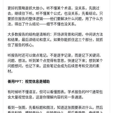
更好的策略是抓大放小。听不懂某个术语，没关系，先跳过
去，继续往下听。听不懂某个公式，也没关系，先看结论。只
要抓住报告的整体逻辑——他们要解决什么问题，用了什么方
法，得出了什么结论——细节不懂也没关系。
大多数报告的结构是清晰的：开场讲背景和问题，中间讲方法
和结果，最后讲结论和意义。如果你能抓住这三个部分，就抓
住了报告的核心。
听报告时还可以做点笔记。不是逐字记录，而是记下关键词、
问题、想法。听到某个点觉得有意思，快速记下来；想到某个
问题想问，也记下来。这些笔记会成为后续思考和交流的素
材。
善用PPT：视觉信息是辅助
有时候听不懂语言，但可以看懂图表。学术报告的PPT通常包
含大量视觉信息，这是你理解内容的另一条通道。
看到一张图，先看标题和图注，知道这张图要表达什么。然后
看坐标轴，横轴是什么、纵轴是什么。最后看趋势，曲线是上