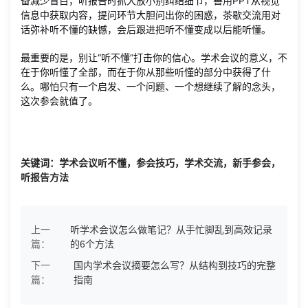
备减少盲目，听报告时抓大放小别纠结细节，善用PPT从视觉
信息中获取内容，提问环节大胆问出你的困惑，茶歇交流用对
话弥补听不懂的缺憾，会后跟进把听不懂变成以后能听懂。
最重要的是，别让“听不懂”打击你的信心。学术会议的意义，不
在于你听懂了全部，而在于你从那些听懂的部分中获得了什
么。哪怕只有一个启发、一个问题、一个想继续了解的念头，
这次参会就值了。
关键词：学术会议听不懂，参会技巧，学术交流，新手参会，
听报告方法
上一
听学术会议怎么做笔记？从手忙脚乱到高效记录
篇：
的6个方法
下一
国内学术会议摘要怎么写？从结构到技巧的完整
篇：
指南