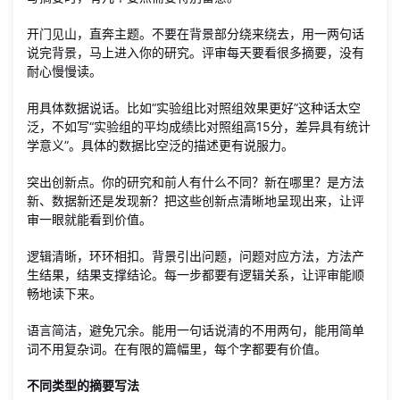
开门见山，直奔主题。不要在背景部分绕来绕去，用一两句话
说完背景，马上进入你的研究。评审每天要看很多摘要，没有
耐心慢慢读。
用具体数据说话。比如“实验组比对照组效果更好”这种话太空
泛，不如写“实验组的平均成绩比对照组高15分，差异具有统计
学意义”。具体的数据比空泛的描述更有说服力。
突出创新点。你的研究和前人有什么不同？新在哪里？是方法
新、数据新还是发现新？把这些创新点清晰地呈现出来，让评
审一眼就能看到价值。
逻辑清晰，环环相扣。背景引出问题，问题对应方法，方法产
生结果，结果支撑结论。每一步都要有逻辑关系，让评审能顺
畅地读下来。
语言简洁，避免冗余。能用一句话说清的不用两句，能用简单
词不用复杂词。在有限的篇幅里，每个字都要有价值。
不同类型的摘要写法