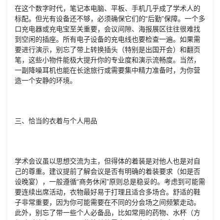
在这个数字时代，笔记本电脑、平板、手机几乎成了学术人的
标配。但光有设备还不够，必须确保它们的“后勤”保障。一个多
口充电器或充电宝至关重要，会议间隙、海报展区往往很难找
到空闲的插座。所有电子设备的充电线也要检查一遍。如果需
要进行演示，别忘了带上转换插头（特别是出国开会）和翻页
笔，这些小物件能极大提升你的专业度和演示流畅度。当然，
一副降噪耳机也能在长途旅行或需要集中精力准备时，为你营
造一个安静的环境。
三、恰当的衣着与个人用品
学术会议虽以思想交流为主，但得体的着装是对他人也是对自
己的尊重。建议提前了解会议是否有明确的着装要求（如是否
设晚宴），一般遵循“商务休闲”原则总是稳妥的。考虑到可能需
要连续出席活动，衣物最好易于打理且适合多场合。舒适的鞋
子非常重要，因为你可能需要在不同的分会场之间频繁走动。
此外，别忘了带一些个人必备品，比如常用的药物、水杯（方