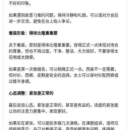
不好的印象。
如果遇到故意刁难的问题，保持冷静和礼貌。可以请对方会后
进一步交流，避免在台上陷入争论。
着装形象：得体比隆重重要
关于着装，原则是得体比隆重重要。穿得正式一点体现对场合
的尊重，但也不用过度。干净、整洁、大方就好，不要穿得太
花哨或太随便。
如果是第一次做报告，可以稍微正式一点。西装不一定需要，
但衬衫、西裤、皮鞋是安全的选择。女士可以穿衬衫配西裤或
过膝半身裙。
心态调整：紧张是正常的
最后说说心态。紧张是正常的，甚至是有益的。适度的紧张能
让你的注意力更集中，表现更好。
如果实在紧张，可以提前多做几次演练。在课题组讲，请师兄
师姐提意见；自己对着镜子讲，录音听哪里有问题。练得越