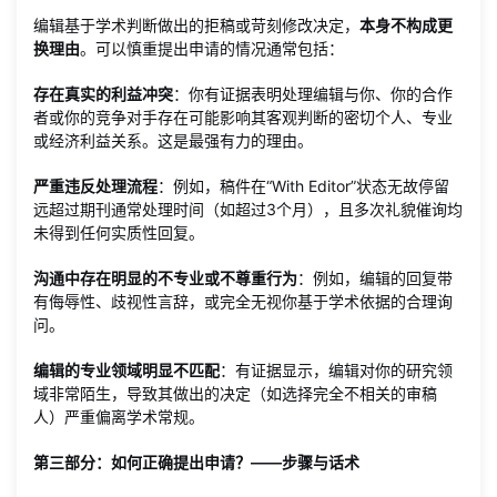
编辑基于学术判断做出的拒稿或苛刻修改决定，
本身不构成更
换理由
。可以慎重提出申请的情况通常包括：
存在真实的利益冲突
：你有证据表明处理编辑与你、你的合作
者或你的竞争对手存在可能影响其客观判断的密切个人、专业
或经济利益关系。这是最强有力的理由。
严重违反处理流程
：例如，稿件在“With Editor”状态无故停留
远超过期刊通常处理时间（如超过3个月），且多次礼貌催询均
未得到任何实质性回复。
沟通中存在明显的不专业或不尊重行为
：例如，编辑的回复带
有侮辱性、歧视性言辞，或完全无视你基于学术依据的合理询
问。
编辑的专业领域明显不匹配
：有证据显示，编辑对你的研究领
域非常陌生，导致其做出的决定（如选择完全不相关的审稿
人）严重偏离学术常规。
第三部分：如何正确提出申请？——步骤与话术