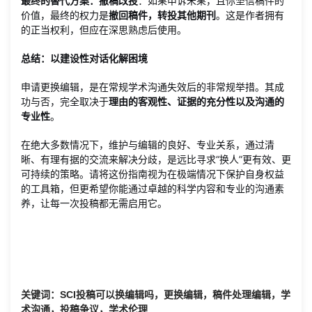
最终的替代方案：撤稿改投
：如果申诉未果，且你坚信稿件的
价值，最终的权力是
撤回稿件，转投其他期刊
。这是作者拥有
的正当权利，但应在深思熟虑后使用。
总结：以建设性对话化解困境
申请更换编辑，是在常规学术沟通失效后的非常规举措。其成
功与否，完全取决于
理由的客观性、证据的充分性以及沟通的
专业性
。
在绝大多数情况下，维护与编辑的良好、专业关系，通过清
晰、有理有据的交流来解决分歧，是远比寻求“换人”更有效、更
可持续的策略。请将这份指南视为在极端情况下保护自身权益
的工具箱，但更希望你能通过卓越的科学内容和专业的沟通素
养，让每一次投稿都无需启用它。
关键词：SCI投稿可以换编辑吗，更换编辑，稿件处理编辑，学
术沟通，投稿争议，学术伦理