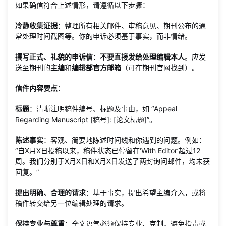
如果确信符合上述情形，请遵循以下步骤：
冷静收集证据
：整理所有相关邮件、审稿意见、期刊公布的通
常处理时间截图等。你的申诉必须基于事实，而非情绪。
撰写正式、礼貌的申诉信
：
不要直接发给处理编辑本人
。应发
送至期刊的
主编
和
编辑部官方邮箱
（可在期刊官网找到）。
信件内容要点
：
标题
：清晰注明稿件编号、标题及事由，如 “Appeal
Regarding Manuscript [稿号]: [论文标题]”。
陈述事实
：客观、简要地陈述时间线和你遇到的问题。例如：
“自X月X日投稿以来，稿件状态已停留在‘With Editor’超过12
周。我们分别于X月X日和X月X日发送了两封询问邮件，均未获
回复。”
提出明确、合理的请求
：基于事实，提出希望主编介入，或将
稿件转交给另一位编辑处理的请求。
保持专业与尊重
：全文语气必须保持专业、克制，避免指责或