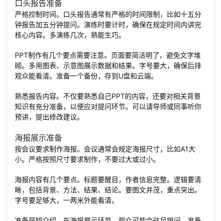
口头报告准备
严格控制时间。口头报告通常有严格的时间限制，比如十五分
钟报告加五分钟提问。演练时要计时，确保在规定时间内讲完
核心内容。多演练几次，熟能生巧。
PPT制作有几个要点需要注意。页面要简洁明了，避免文字堆
砌。多用图表、示意图展示数据和结果。字号要大，确保后排
观众能看清。准备一个备份，存到U盘和云端。
熟悉报告内容。不仅要熟悉自己PPT的内容，还要对相关背景
知识有充分准备，以便应对提问环节。可以请导师或同事听你
预讲，提出修改建议。
海报展示准备
按会议要求制作海报。会议通常会规定海报尺寸，比如A1大
小。严格按照尺寸要求制作，不要过大或过小。
海报内容有几个要点。标题要醒目，作者信息完整。逻辑要清
晰，包括背景、方法、结果、结论。要图文并茂，重点突出。
字号要足够大，一两米外能看清。
准备简短介绍。在海报展示环节，观众可能会驻足提问，准备