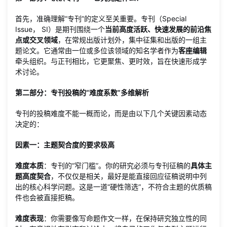
首先，准确理解“专刊”的定义至关重要。专刊（Special
Issue， SI）是期刊围绕一个
当前高度活跃、快速发展的前沿焦
点或交叉领域
，在常规出版计划外，集中征集和出版的一组主
题论文。它通常由一位或多位该领域的知名学者作为
客座编辑
牵头组织。与正刊相比，它更聚焦、更时效，旨在快速形成学
术讨论。
第二部分：专刊投稿的“难度系数”多维解析
专刊的投稿难度不能一概而论，而是由以下几个关键因素动态
决定的：
因素一：主题契合度的要求极高
难度本质
：专刊的“窄门槛”。你的研究必须与专刊征稿的
具体主
题高度契合
，不仅仅是相关，最好是能直接回应征稿说明中列
出的核心科学问题。这是一道“硬性筛选”，不符合主题的优质稿
件也会被直接拒稿。
难度表现
：你需要像写命题作文一样，在保持研究独立性的同