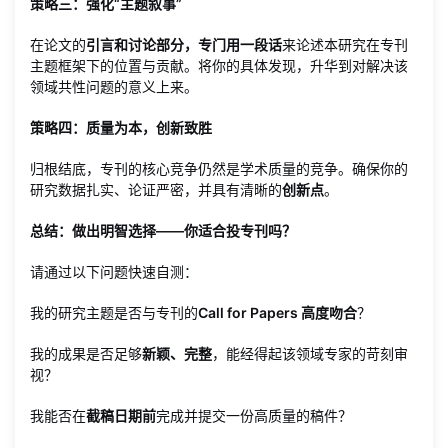
策略三：强化“主题叙事”
在论文的
引言和讨论部分，专门用一段话
来论述本研究在专刊
主题框架下的位置与贡献。将你的具体发现，升华到对解决该
领域共性问题的意义上来。
策略四：质量为本，创新致胜
归根结底，专刊的核心竞争仍然是学术质量的竞争。确保你的
研究数据扎实、论证严密，并具有清晰的
创新点
。
总结：做出明智选择——你适合投专刊吗？
请通过以下问题快速自测：
我的研究主题是否与专刊的
Call for Papers 高度吻合
？
我的成果是否足够
新颖、完整
，能经得起该领域专家的苛刻审
视？
我能否在
截稿日期前
完成并提交一份高质量的稿件？