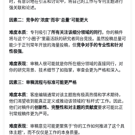
时，有意识地在引言和讨论中，将自己的工作与专刊主题进行
强关联和论述。
因素二：竞争的“浓度”而非“总量”可能更大
难度本质
：专刊吸引了
所有关注该细分领域的同行
。你的稿件
将与这个“小圈子”里最活跃的研究者同台竞技。虽然投稿总量可
能少于正刊常年开放的海量投稿，但
竞争对手的专业性和针对
性极强
。
难度表现
：审稿人很可能就是你所在细分领域的直接同行，对
你的研究背景、技术细节了如指掌，审查会更为严格和深入。
因素三：审稿流程与标准可能更严格
难度本质
：客座编辑通常对该主题抱有极高热情和学术期待，
他们渴望收到能真正定义或推动该领域的“标杆式”工作。因此，
他们对稿件的
创新性、完整性和对主题的贡献度
要求可能比正
刊常规稿件更为严苛。
难度表现
：审稿意见可能更聚焦于“你的工作如何推进了这个具
体主题”，而不仅仅是工作的本身质量。