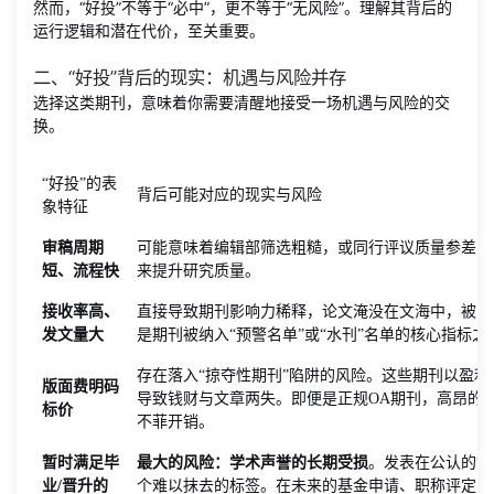
然而，“好投”不等于“必中”，更不等于“无风险”。理解其背后的
运行逻辑和潜在代价，至关重要。
二、“好投”背后的现实：机遇与风险并存
选择这类期刊，意味着你需要清醒地接受一场机遇与风险的交
换。
“好投”的表
背后可能对应的现实与风险
象特征
审稿周期
可能意味着编辑部筛选粗糙，或同行评议质量参差不
短、流程快
来提升研究质量。
接收率高、
直接导致期刊影响力稀释，论文淹没在文海中，被引
发文量大
是期刊被纳入“预警名单”或“水刊”名单的核心指标之
存在落入“掠夺性期刊”陷阱的风险。这些期刊以盈
版面费明码
导致钱财与文章两失。即便是正规OA期刊，高昂的A
标价
不菲开销。
暂时满足毕
最大的风险：学术声誉的长期受损
。发表在公认的“
业/晋升的
个难以抹去的标签。在未来的基金申请、职称评定、