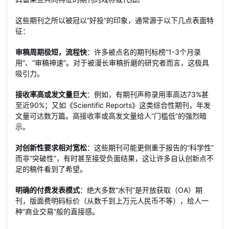
这些期刊之所以被冠以“好投”的印象，通常源于以下几点表面特
征：
审稿周期极短，流程快
：许多被点名的期刊标榜“1-3个月录
用”、“审稿神速”。对于被漫长审稿折磨的研究者而言，这极具
吸引力。
接收率高或发文量巨大
：例如，有期刊声称录用率高达73%甚
至近90%；又如《Scientific Reports》这类综合性期刊，年发
文量可达数万篇。高接收率或高发文量给人“门槛低”的强烈暗
示。
对创新性要求相对宽松
：这些期刊可能更侧重于报告的“科学性”
而非“突破性”，有时甚至接受负面结果，这让许多自认创新点不
足的稿件看到了希望。
明确的付费发表模式
：绝大多数“水刊”是开放获取（OA）期
刊，版面费明码标价（从数千到上万元人民币不等），给人一
种“商业交易”般的直接感。