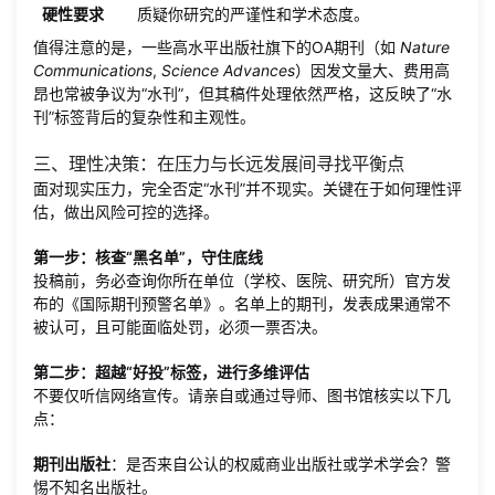
硬性要求
质疑你研究的严谨性和学术态度。
值得注意的是，一些高水平出版社旗下的OA期刊（如
Nature
Communications
,
Science Advances
）因发文量大、费用高
昂也常被争议为“水刊”，但其稿件处理依然严格，这反映了“水
刊”标签背后的复杂性和主观性。
三、理性决策：在压力与长远发展间寻找平衡点
面对现实压力，完全否定“水刊”并不现实。关键在于如何理性评
估，做出风险可控的选择。
第一步：核查“黑名单”，守住底线
投稿前，务必查询你所在单位（学校、医院、研究所）官方发
布的《国际期刊预警名单》。名单上的期刊，发表成果通常不
被认可，且可能面临处罚，必须一票否决。
第二步：超越“好投”标签，进行多维评估
不要仅听信网络宣传。请亲自或通过导师、图书馆核实以下几
点：
期刊出版社
：是否来自公认的权威商业出版社或学术学会？警
惕不知名出版社。