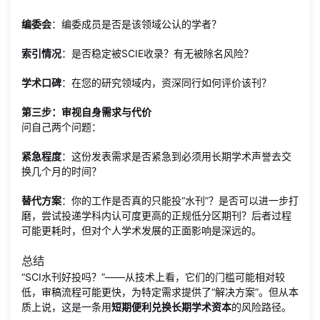
编委会
：编委成员是否是该领域公认的学者？
索引情况
：是否稳定被SCIE收录？有无被除名风险？
学术口碑
：在您的研究领域内，资深同行如何评价该刊？
第三步：审视自身需求与代价
问自己两个问题：
紧急程度
：这份发表需求是否紧急到必须用长期学术声誉去交
换几个月的时间？
替代方案
：你的工作是否真的只能投“水刊”？是否可以进一步打
磨，尝试投递学科内认可度更高的正规低分区期刊？后者过程
可能更耗时，但对个人学术发展的正面影响是深远的。
总结
“SCI水刊好投吗？”——从技术上看，它们的门槛可能相对较
低，审稿流程可能更快，为特定需求提供了“解决方案”。但从本
质上说，这是一条用
短期便利兑换长期学术资本
的风险路径。