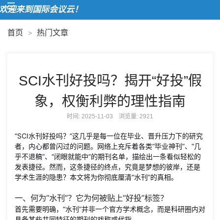
欢迎来到国际会议云！
首页
热门文章
>
SCI水刊好投吗？揭开“好投”假
象，权衡利弊的理性指南
时间: 2025-11-03 浏览量:
2921
“SCI水刊好投吗？”这几乎是每一位在毕业、晋升压力下的研究
者，内心都曾闪过的问题。网络上充斥着各类“毕业神刊”、“几
乎不退稿”、“闭眼就能中”的期刊名单，描绘出一条看似轻松的
发表捷径。然而，这条捷径的终点，究竟是梦想的彼岸，还是
学术生涯的隐患？本文将为你彻底厘清“水刊”的真相。
一、何为“水刊”？它为何被贴上“好投”标签？
首先需要明确，“水刊”并非一个官方学术概念，而是科研圈内对
具备某些共同特征的期刊的戏称或代指。