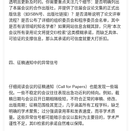
透明且更新及时的。你需要重点关注几个细节：是否明确列出
了本届会议的合作出版社，并提供了往届会议论文集的正式出
版信息（如ISBN号、出版社链接）？是否清晰说明了论文评审
流程？是否公布了详细的组织委员会和程序委员会名单，其中
是否有该领域的知名学者？如果网站信息含糊其辞，只用“本次
会议所有录用论文将提交EI检索”这类模糊承诺，而缺乏具体、
可验证的支撑信息，那么其承诺的可信度就要大打折扣。
四、征稿通知中的异常信号
仔细阅读会议的征稿通知（Call for Papers）也能发现一些端
倪。一些不稳定的会议往往表现出急功近利的倾向。例如，截
稿日期与会议召开日期相隔极短，不符合正常的审稿、修改、
出版周期；征稿范围极其宽泛，几乎涵盖所有工程学科，缺乏
明确的学术聚焦；过分强调录用率和发表速度，而非学术质
量。这些异常信号都可能暗示会议以盈利为主要目的，学术严
谨性不足，其EI检索的承诺自然难以保障。