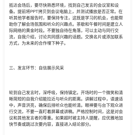
抵达会场后，要尽快熟悉环境，找到自己发言的会议室和设
备。提前将PPT拷贝到会议电脑上，并测试播放是否正常。在
听其他学者报告时，要保持专注，这既是学习的机会，也能帮
助你了解会场氛围和听众的兴趣点。茶歇和午餐时间是建立人
际网络的黄金时段。不要独自待在角落，可以主动与同行交
流，自我介绍，讨论共同感兴趣的话题。交换名片或添加联系
方式，为未来的合作埋下种子。
三、发言环节：自信展示风采
轮到自己发言时，深呼吸，保持镇定。开场时的一个微笑和清
晰简短的自我介绍能拉近与听众的距离。讲解过程中，语速适
中，声音洪亮，确保后排听众也能听清。眼神要与台下观众进
行交流，不要一直盯着屏幕或讲稿。严格控制时间，这是对会
议和其他发言者的尊重。如果超时被主持人提醒，应优雅地加
快节奏或跳过次要内容，直接进入结论部分。