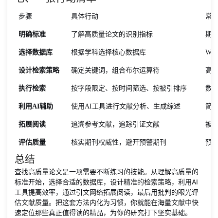
步骤
具体行动
常用
明确标准
了解高质量论文的识别指标
期
选择数据库
根据学科选择核心数据库
Web
设计检索策略
确定关键词，组合布尔运算符
高
执行检索
按字段限定、按时间筛选、按被引排序
数
利用AI辅助
使用AI工具进行文献分析、生成综述
简易
拓展阅读
追溯参考文献，追踪引证文献
被
评估质量
核实期刊权威性，避开预警期刊
预
总结
查找高质量论文是一项需要不断练习的技能。从理解高质量的
标准开始，选择合适的数据库，设计精准的检索策略，利用AI
工具提高效率，通过引文网络拓展阅读，最后用批判的眼光评
估文献质量。把这套方法内化为习惯，你就能在海量文献中快
速定位那些真正值得读的精品，为你的研究打下坚实基础。