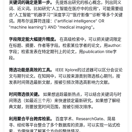
关键词的确定是第一步。
先提炼出研究的核心概念，列出同义
词、近义词。比如研究“人工智能在医疗中的应用”，可能需要组
合“人工智能”“机器学习”“深度学习”“医疗影像”“诊断”等多个关键
词。用布尔运算符连接：("artificial intelligence" OR
"machine learning") AND "medical imaging"。
字段限定能大幅提升精度。
在高级检索中，可以把关键词限定
在标题、摘要、作者等字段。检索某位学者的论文，用author:
字段；检索发表在特定期刊上的论文，用publication title字
段。
筛选功能是高效的工具。
IEEE Xplore的过滤器可以区分会议论
文与期刊论文。在知网中，可以按来源类别筛选核心期刊，按
发表时间筛选最新文献，按被引频次筛选高影响力文献。
时间筛选很关键。
如果想追踪最新热点，可以结合关键词与时
间筛选（如最近三个月）来快速锁定最新研究。如果想了解经
典文献，则要放宽时间范围，按被引频次排序。
利用聚合平台跨库检索。
百度学术、ResearchGate、简易
寻、经纶等平台整合了多个数据库的资源，可以实现一站式检
索，方便快速了解某个方向的整体情况。