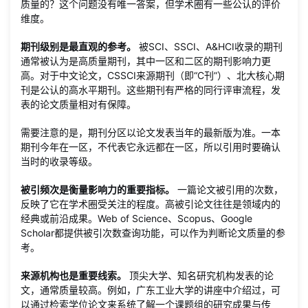
质量的？这个问题没有唯一答案，但学术圈有一些公认的评价
维度。
期刊级别是最直观的参考。
被SCI、SSCI、A&HCI收录的期刊
通常被认为是高质量期刊，其中一区和二区的期刊影响力更
高。对于中文论文，CSSCI来源期刊（即“C刊”）、北大核心期
刊是公认的高水平期刊。这些期刊有严格的同行评审流程，发
表的论文质量相对有保障。
需要注意的是，期刊分区以论文发表当年的最新版为准。一本
期刊今年在一区，不代表它永远都在一区，所以引用时要确认
当时的收录等级。
被引频次是衡量影响力的重要指标。
一篇论文被引用的次数，
反映了它在学术圈受关注的程度。高被引论文往往是领域内的
经典或前沿成果。Web of Science、Scopus、Google
Scholar都提供被引次数查询功能，可以作为判断论文质量的参
考。
来源机构也是重要线索。
顶尖大学、知名研究机构发表的论
文，通常质量较高。例如，广东工业大学的讲座中介绍过，可
以通过检索学位论文来系统了解一个课题组的研究成果与传