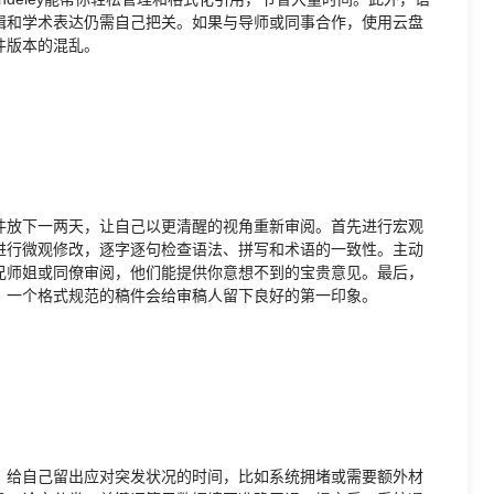
辑和学术表达仍需自己把关。如果与导师或同事合作，使用云盘
件版本的混乱。
件放下一两天，让自己以更清醒的视角重新审阅。首先进行宏观
进行微观修改，逐字逐句检查语法、拼写和术语的一致性。主动
兄师姐或同僚审阅，他们能提供你意想不到的宝贵意见。最后，
，一个格式规范的稿件会给审稿人留下良好的第一印象。
，给自己留出应对突发状况的时间，比如系统拥堵或需要额外材