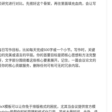
关研究进行对比。先搭好这个骨架，再往里面填充血肉，会让写
日写作目标，比如每天完成500字或一个小节。写作时，关键
句的完美或语言的华丽。你的首要目标是把核心思想和方法完整
好，文字部分围绕着这些核心要素展开。记住，一篇会议论文的
证你的核心贡献服务，删除任何可有可无的冗余内容。
TeX模板可以让你免于排版格式的困扰，尤其当会议提供官方模
endeley能帮你轻松管理和格式化引用，节省大量时间。此外，语