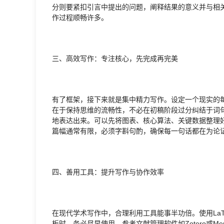
分则要紧扣引言中提出的问题，阐释结果的意义并与相
作过程顺畅许多。
三、高效写作：专注核心，先完成再完美
有了框架，接下来就是集中精力写作。设定一个现实的每
在于保持思维的流畅性，不必在初稿阶段过分纠结于词
地表达出来。可以先将图表、核心算法、关键数据整理
篇幅通常有限，必须字斟句酌，确保每一句话都在为论
四、善用工具：提升写作与协作效率
在现代学术写作中，合理利用工具能事半功倍。使用La
板时，务必尽早使用。参考文献管理软件如Zotero或M