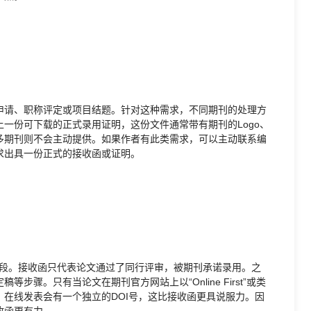
申请、职称评定或项目结题。针对这种需求，不同期刊的处理方
一份可下载的正式录用证明，这份文件通常带有期刊的Logo、
多期刊则不会主动提供。如果作者有此类需求，可以主动联系编
求出具一份正式的接收函或证明。
的阶段。接收函只代表论文通过了同行评审，被期刊承诺录用。之
骤。只有当论文在期刊官方网站上以“Online First”或类
在线发表会有一个独立的DOI号，这比接收函更具说服力。因
收函更有力。