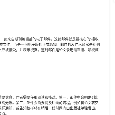
是一封来自期刊编辑部的电子邮件。这封邮件就是最核心的“接收
纸质文件，而是一份电子版的正式通知。邮件的发件人通常是期刊
文已被接受，并表示祝贺。这封邮件是论文录用最直接、最权威
重要信息，作者需要仔细阅读和核对。第一，邮件中会明确列出
准确无误。第二，邮件会简要提及后续的流程，例如将论文转交
校样通知，或告知校样将在稍后一段时间内由出版社单独发出。
节点。