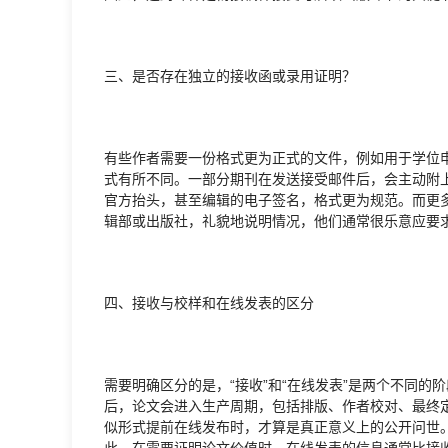
三、是否存在独立的接收函或录用证明？
有些作者需要一份格式更为正式的文件，例如用于学位
式有所不同。一部分期刊在发送接受邮件后，会主动附上
官方抬头，甚至编辑的电子签名，格式更为规范。而更
辑部或出版社，礼貌地说明情况，他们通常很乐意应要
四、接收与校样和在线发表的区分
需要明确区分的是，“接收”和“在线发表”是两个不同
后，论文会进入生产周期，包括排版、作者校对、最终定稿等步
似形式提前在线发布时，才算是真正意义上的公开问世。
此，在需要证明论文价值时，在线发表的信息通常比接