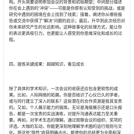
构。开头简要说明参加会议的背景和初始期望；中间部分描述
你在会上遇到的“冲突”——可能是你原有认知受到的挑战，或是
研究中遇到的困境在会上找到了线索；接着，阐述你从哪些报
告或交流中获得了“解决”问题的启示；最后，升华到此次经历对
你未来研究产生的长远影响。这种故事化的处理方式，能让你
的表达更具吸引力，也更能让人感受到你思维深化和成长的过
程。
四、提炼关键成果：超越知识，看见成长
除了具体的学术知识，一次会议的收获还应包含更软性的成
果。比如，人际网络的拓展。你是否结识了心仪已久的学者，
或与同行建立了深入的联系？这些潜在的合作资源是极其宝贵
的。又如，个人展示能力的锻炼。无论是海报展示还是口头报
告，都是一次宝贵的实战演练，对提升沟通表达能力至关重
要。再如，对学术生态的理解。通过观察会议的组织、奖项的
评选、大咖的互动，你能更深刻地理解学术圈的运行规则与文
化。将这些“隐性”收获明确点出，能使你的总结更为全面和深