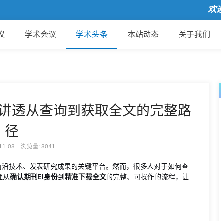
欢迎来
议
学术会议
学术头条
本站动态
关于我们
篇讲透从查询到获取全文的完整路
径
-11-03 浏览量:
3041
前沿技术、发表研究成果的关键平台。然而，很多人对于如何查
理从
确认期刊EI身份
到
精准下载全文
的完整、可操作的流程，让