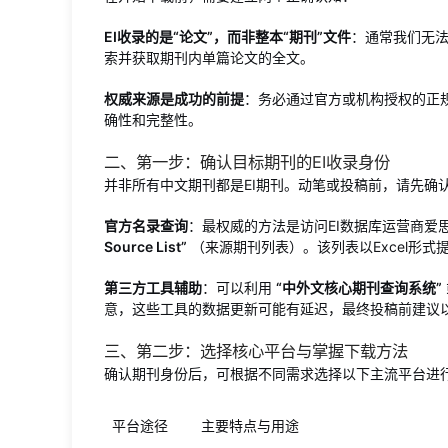
EI收录的是“论文”，而非整本“期刊”文件
：通常我们无法
索并获取期刊内单篇论文的全文。
权威来源是成功的前提
：务必通过官方或机构授权的正
确性和完整性。
二、第一步：确认目标期刊的EI收录身份
并非所有中文期刊都是EI期刊。动笔或投稿前，请先确认目标
官方名录查询
：最权威的方法是访问EI数据库运营商爱思唯
Source List”
（来源期刊列表）。该列表以Excel形
第三方工具辅助
：可以利用
“中外文核心期刊查询系统”
意，这些工具的数据更新可能有延迟，最终投稿前建议
三、第二步：选择核心平台与掌握下载方法
确认期刊身份后，可根据不同需求选择以下主流平台进
平台途径
主要特点与用途