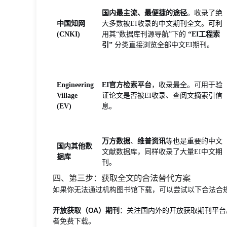
国内最主流、最便捷的途径
。收录了绝
中国知网
大多数被EI收录的中文期刊全文。可利
(CNKI)
用其“数据库刊源导航”下的
“EI工程索
引”
分类直接浏览全部中文EI期刊。
Engineering
EI官方检索平台
，收录最全。可用于验
Village
证论文是否被EI收录、查阅文摘索引信
(EV)
息。
万方数据
、
维普资讯
等也是重要的中文
国内其他数
文献数据库，同样收录了大量EI中文期
据库
刊。
四、第三步：获取全文的合法替代方案
如果你无法通过机构图书馆下载，可以尝试以下合法合
开放获取（OA）期刊
：关注国内外的开放获取期刊平台
者免费下载。