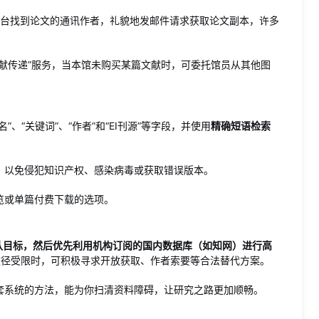
官网等平台找到论文的通讯作者，礼貌地发邮件请求获取论文副本，许多
献传递”服务，当本馆未购买某篇文献时，可委托馆员从其他图
”、“关键词”、“作者”和“EI刊源”等字段，并使用
精确短语检索
，以免侵犯知识产权、感染病毒或获取错误版本。
览或单篇付费下载的选项。
认目标，然后优先利用机构订阅的国内数据库（如知网）进行高
径受限时，可积极寻求开放获取、作者索要等合法替代方案。
套系统的方法，能为你扫清资料障碍，让研究之路更加顺畅。