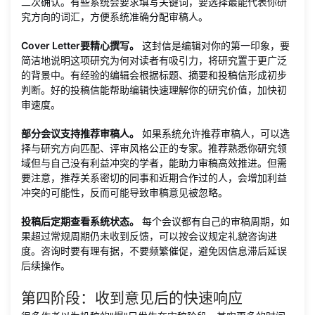
二次确认。有些系统会要求填写关键词，要选择最能代表你研
究方向的词汇，方便系统准确分配审稿人。
Cover Letter要精心撰写。
这封信是编辑对你的第一印象，要
简洁地说明这项研究为何对读者有吸引力，将研究置于更广泛
的背景中。有经验的编辑会根据标题、摘要和投稿信形成初步
判断。好的投稿信能帮助编辑快速理解你的研究价值，加快初
审速度。
部分会议支持推荐审稿人。
如果系统允许推荐审稿人，可以选
择与研究方向匹配、评审风格公正的专家。推荐熟悉你研究领
域但与自己没有利益冲突的学者，能助力审稿高效推进。但需
要注意，推荐关系密切的同事和近期合作过的人，会增加利益
冲突的可能性，反而可能导致审稿意见被忽略。
投稿后定期查看系统状态。
每个会议都有自己的审稿周期，如
果超过常规周期仍未收到反馈，可以按会议规定礼貌咨询进
度。咨询时要有理有据，不要频繁催促，避免因信息滞后延误
后续操作。
第四阶段：收到意见后的快速响应