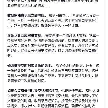
很多作者以为投稿的"慢"只发生在审稿阶段，其实更多的时间
浪费在收到意见后的拖延上。
收到审稿意见后立即响应。
意见回来之后，系统通常会设置一
个截止日期，一般是几天到两周不等。这个时间窗口要充分利
用，越早提交修改稿，就能越早进入下一轮评审。
逐条认真回应审稿意见。
需要创建一个修改说明文档，把每一
条意见都列出来，写明你是怎么修改的。对审稿人的建议要认
真落实，如果对某些意见有异议，也要以专业、理性的语气说
明理由，提供充分依据支撑观点。避免因沟通不畅导致审稿停
滞。
修改稿提交时附带清晰的说明。
除了修改后的论文，还要上传
一份修改说明清单，清晰标注修改位置与对应审稿意见。这样
审稿人一眼就能看到你改了哪里，不需要花时间从头比对，能
显著缩短二次审稿的时间。
如果会议有录用后提交终稿的环节，也要尽快完成。
有些人觉
得录用就万事大吉，结果拖着不提交终稿，最后反而错过了论
文集出版的时间。收到录用通知后，按照会议要求及时完成终
稿提交、版权转让、注册缴费等后续流程，确保论文按时收