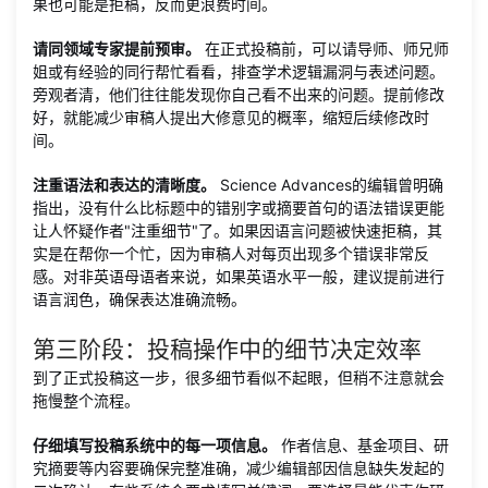
果也可能是拒稿，反而更浪费时间。
请同领域专家提前预审。
在正式投稿前，可以请导师、师兄师
姐或有经验的同行帮忙看看，排查学术逻辑漏洞与表述问题。
旁观者清，他们往往能发现你自己看不出来的问题。提前修改
好，就能减少审稿人提出大修意见的概率，缩短后续修改时
间。
注重语法和表达的清晰度。
Science Advances的编辑曾明确
指出，没有什么比标题中的错别字或摘要首句的语法错误更能
让人怀疑作者"注重细节"了。如果因语言问题被快速拒稿，其
实是在帮你一个忙，因为审稿人对每页出现多个错误非常反
感。对非英语母语者来说，如果英语水平一般，建议提前进行
语言润色，确保表达准确流畅。
第三阶段：投稿操作中的细节决定效率
到了正式投稿这一步，很多细节看似不起眼，但稍不注意就会
拖慢整个流程。
仔细填写投稿系统中的每一项信息。
作者信息、基金项目、研
究摘要等内容要确保完整准确，减少编辑部因信息缺失发起的