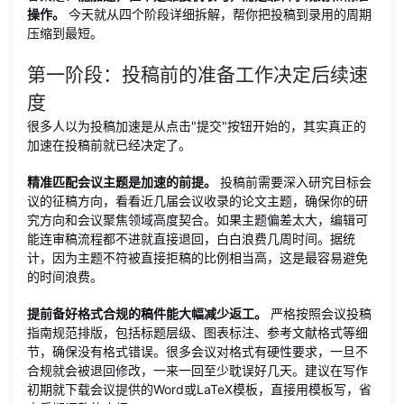
操作。
今天就从四个阶段详细拆解，帮你把投稿到录用的周期
压缩到最短。
第一阶段：投稿前的准备工作决定后续速
度
很多人以为投稿加速是从点击"提交"按钮开始的，其实真正的
加速在投稿前就已经决定了。
精准匹配会议主题是加速的前提。
投稿前需要深入研究目标会
议的征稿方向，看看近几届会议收录的论文主题，确保你的研
究方向和会议聚焦领域高度契合。如果主题偏差太大，编辑可
能连审稿流程都不进就直接退回，白白浪费几周时间。据统
计，因为主题不符被直接拒稿的比例相当高，这是最容易避免
的时间浪费。
提前备好格式合规的稿件能大幅减少返工。
严格按照会议投稿
指南规范排版，包括标题层级、图表标注、参考文献格式等细
节，确保没有格式错误。很多会议对格式有硬性要求，一旦不
合规就会被退回修改，一来一回至少耽误好几天。建议在写作
初期就下载会议提供的Word或LaTeX模板，直接用模板写，省