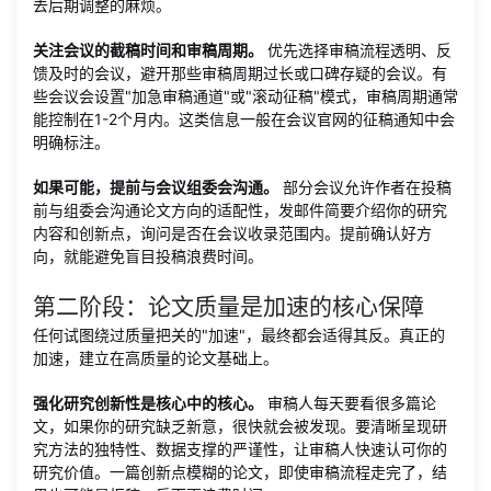
去后期调整的麻烦。
关注会议的截稿时间和审稿周期。
优先选择审稿流程透明、反
馈及时的会议，避开那些审稿周期过长或口碑存疑的会议。有
些会议会设置"加急审稿通道"或"滚动征稿"模式，审稿周期通常
能控制在1-2个月内。这类信息一般在会议官网的征稿通知中会
明确标注。
如果可能，提前与会议组委会沟通。
部分会议允许作者在投稿
前与组委会沟通论文方向的适配性，发邮件简要介绍你的研究
内容和创新点，询问是否在会议收录范围内。提前确认好方
向，就能避免盲目投稿浪费时间。
第二阶段：论文质量是加速的核心保障
任何试图绕过质量把关的"加速"，最终都会适得其反。真正的
加速，建立在高质量的论文基础上。
强化研究创新性是核心中的核心。
审稿人每天要看很多篇论
文，如果你的研究缺乏新意，很快就会被发现。要清晰呈现研
究方法的独特性、数据支撑的严谨性，让审稿人快速认可你的
研究价值。一篇创新点模糊的论文，即使审稿流程走完了，结