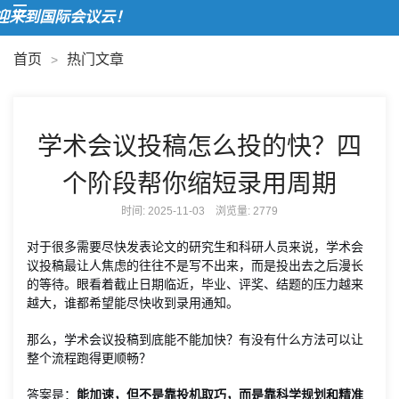
来到国际会议云！
首页
热门文章
>
学术会议投稿怎么投的快？四
个阶段帮你缩短录用周期
时间: 2025-11-03 浏览量:
2779
对于很多需要尽快发表论文的研究生和科研人员来说，学术会
议投稿最让人焦虑的往往不是写不出来，而是投出去之后漫长
的等待。眼看着截止日期临近，毕业、评奖、结题的压力越来
越大，谁都希望能尽快收到录用通知。
那么，学术会议投稿到底能不能加快？有没有什么方法可以让
整个流程跑得更顺畅？
答案是：
能加速，但不是靠投机取巧，而是靠科学规划和精准