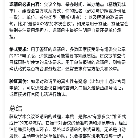
邀请函必备内容
：会议全称、举办时间、举办地点（精确到城
市）、组委会官方联系方式；你的姓名（必须与护照或身份证
一致）、单位、参会类型（旁听/讲者）；以及明确的邀请语
句，比如“邀请XXX参加本次会议”。如果是用于签证，签证官会
特别关注费用承担方，邀请函中最好注明是自费还是单位承
担。
格式要求
：用于签证的邀请函，多数国家接受带有组委会公章
的PDF电子版，少数国家可能需要邮寄纸质版。建议提前查询
目标国驻华使馆的具体要求。用于单位报销的邀请函，则需要
确认格式是否符合财务规定，通常要求有官方抬头和公章。
验证真伪
：如果对邀请函的真实性有疑虑（比如并非通过官网
申请），可以通过会议官网的查询入口输入邀请函编号验证，
或直接拨打官网电话进行确认。
总结
获取学术会议邀请函的过程，本质上是你从“有意参会”到“正式
成行”的完整流程。它始于对会议的精准筛选和规范申请，经过
注册缴费的确认环节，最终以邀请函的形式呈现。无论是自动
发送、主动申请还是单位协助，只要按部就班地完成每一步，