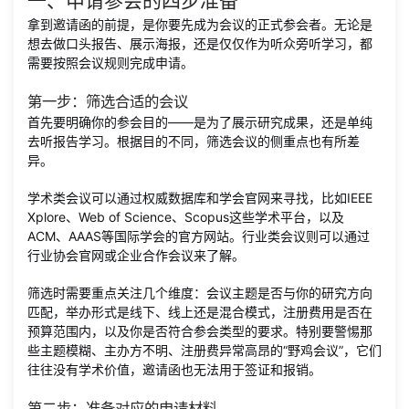
一、申请参会的四步准备
拿到邀请函的前提，是你要先成为会议的正式参会者。无论是
想去做口头报告、展示海报，还是仅仅作为听众旁听学习，都
需要按照会议规则完成申请。
第一步：筛选合适的会议
首先要明确你的参会目的——是为了展示研究成果，还是单纯
去听报告学习。根据目的不同，筛选会议的侧重点也有所差
异。
学术类会议可以通过权威数据库和学会官网来寻找，比如IEEE
Xplore、Web of Science、Scopus这些学术平台，以及
ACM、AAAS等国际学会的官方网站。行业类会议则可以通过
行业协会官网或企业合作会议来了解。
筛选时需要重点关注几个维度：会议主题是否与你的研究方向
匹配，举办形式是线下、线上还是混合模式，注册费用是否在
预算范围内，以及你是否符合参会类型的要求。特别要警惕那
些主题模糊、主办方不明、注册费异常高昂的“野鸡会议”，它们
往往没有学术价值，邀请函也无法用于签证和报销。
第二步：准备对应的申请材料