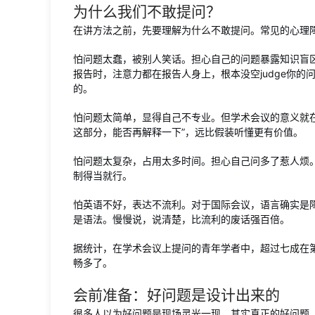
为什么我们不敢提问？
在讲方法之前，先要理解为什么不敢提问。常见的心理
怕问题太蠢，被别人笑话。担心自己的问题暴露知识盲区
报告时，注意力都在报告人身上，根本没空judge你
的。
怕问题太简单，显得自己不专业。但学术会议的意义就
这部分，能否再解释一下”，远比假装听懂更有价值。
怕问题太复杂，占用太多时间。担心自己问多了惹人烦
制得当就行。
怕英语不好，表达不流利。对于国际会议，语言确实是
是语法。慢慢说，说清楚，比流利的废话强百倍。
据统计，在学术会议上提问的青年学者中，超过七成在
畅多了。
会前准备：好问题是设计出来的
很多人以为好问题是现场灵光一现，其实真正的好问题