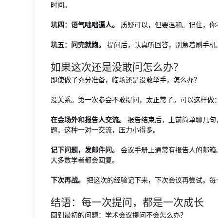
时间。
坑四：语气咄咄逼人。
质疑可以，但要温和。记住，你
坑五：问完就跑。
提问后，认真听回答，别急着刷手机
如果这次还是没敢问怎么办？
即使做了充分准备，临场还是没敢举手，怎么办？
没关系。第一次参会不敢提问，太正常了。可以这样做
在会场外和报告人交流。
报告结束后，上前简单聊几句
题。这种一对一交流，压力小得多。
记下问题，发邮件问。
会议手册上通常有报告人的邮箱
大多数学者都会回复。
下次再战。
把这次的经验记下来，下次会议再尝试。每
结语：每一次提问，都是一次成长
回到最初的问题：学术会议提问不会怎么办？