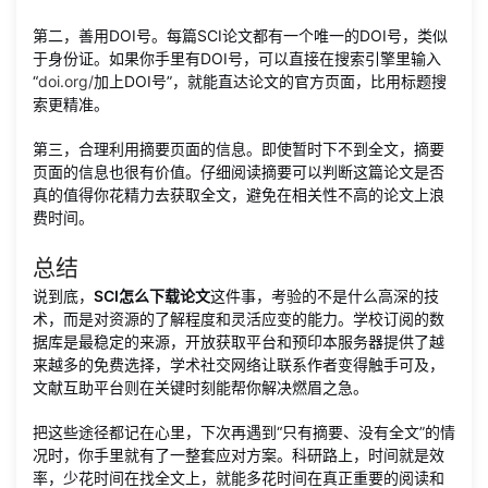
第二，善用DOI号。每篇SCI论文都有一个唯一的DOI号，类似
于身份证。如果你手里有DOI号，可以直接在搜索引擎里输入
“
doi.org/
加上DOI号”，就能直达论文的官方页面，比用标题搜
索更精准。
第三，合理利用摘要页面的信息。即使暂时下不到全文，摘要
页面的信息也很有价值。仔细阅读摘要可以判断这篇论文是否
真的值得你花精力去获取全文，避免在相关性不高的论文上浪
费时间。
总结
说到底，
SCI怎么下载论文
这件事，考验的不是什么高深的技
术，而是对资源的了解程度和灵活应变的能力。学校订阅的数
据库是最稳定的来源，开放获取平台和预印本服务器提供了越
来越多的免费选择，学术社交网络让联系作者变得触手可及，
文献互助平台则在关键时刻能帮你解决燃眉之急。
把这些途径都记在心里，下次再遇到“只有摘要、没有全文”的情
况时，你手里就有了一整套应对方案。科研路上，时间就是效
率，少花时间在找全文上，就能多花时间在真正重要的阅读和