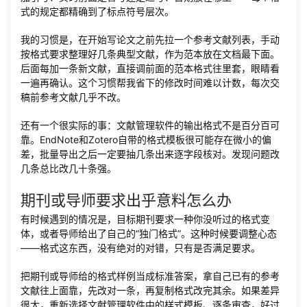
式的规定都精确到了标点符号层次。
我的习惯是，在开始写论文之前先拉一个参考文献列表，手动
按格式要求整理好几条典型文献，作为范本放在文档最下面。
后面每加一条新文献，直接调前面的范本格式往里套，眼睛看
一遍再确认。这个习惯帮我省下的修改时间难以计数，每次交
稿前参考文献几乎不改。
还有一个很实际的事：文献管理软件的输出格式不是百分百可
靠。EndNote和Zotero自带的格式模板很可能存在微小的偏
差，批量导出之后一定要抽几条出来逐字段核对。发现问题改
几条总比改几十条强。
期刊或导师要求出乎意料怎么办
有时候遇到的情况是，目标期刊要求一种你没听过的格式变
体，或者导师给出了自己的“独门格式”。这种时候要调整心态
——格式这东西，没有绝对的对错，只有是否满足要求。
把期刊或导师给的格式样例当成标准答案，拿自己已有的参考
文献往上面靠，先改对一条，再复制格式改完其余。如果差异
很大，重新选择文献管理软件中的样式模板、逐条审查，好过