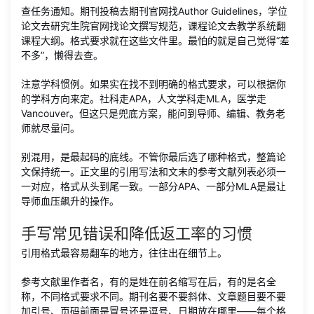
查任务通知。期刊投稿去期刊官网找Author Guidelines，学位
论文去研究生院官网找论文撰写规范，课程论文去教学系统翻
课程大纲。格式要求就在这些文件里。最怕的就是自己觉得“差
不多”，懒得去查。
注意学科惯例。如果实在找不到明确的格式要求，可以根据你
的学科方向来定。社科走APA，人文学科走MLA，医学走
Vancouver。但这只是兜底方案，能问到导师、编辑、教务老
师就尽量问。
别混用，是最起码的底线。不管你最后选了哪种格式，整篇论
文保持统一。正文里的引用写法和文末的参考文献列表必须一
一对应，格式从头到尾一致。一部分APA、一部分MLA是最让
导师血压飙升的操作。
手写常见错误和降低返工率的习惯
引用格式最容易翻车的地方，往往出在细节上。
参考文献里作者名，有的是姓在前名缩写在后，有的是名全
称，不同格式要求不同。期刊名要不要斜体、文章题目要不要
加引号、页码前面是冒号还是逗号、日期放在哪里——每个格