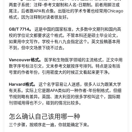
两套子系统：注释-参考文献制和人名-日期制。前者用脚注或
尾注，后者跟APA有点像。出版社的学术专著也经常用Chicago
格式，因为注释制对读者很友好。
GB/T 7714。
这是中国的国家标准，大多数中文期刊和国内高
校的学位论文都要求这个格式。不管本科还是硕士毕业论文，
如果用中文写作，学校十有八九会指定这个。英文投稿基本用
不到，但中文场景下绕不过去。
Vancouver格式。
医学和生物医学领域的主流格式，正文中用
数字序号标注引文，文末参考文献按序号排列。特点是没有括
号里的作者年份，引用密度大的时候正文看起来更干净。
Harvard格式。
这个名字容易让人迷惑，很多人以为跟某大学
有关系。实际上它是跟APA类似的一种作者-年份制格式，但细
节规则略有差异。英国、澳大利亚的很多学校叫这个，国际期
刊领域用得也不少，碰到的情况比较多。
怎么确认自己该用哪一种
三个步骤，按顺序走一遍，你就能确定下来。