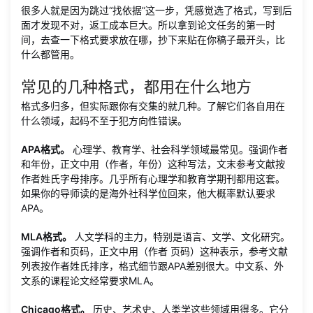
很多人就是因为跳过“找依据”这一步，凭感觉选了格式，写到后
面才发现不对，返工成本巨大。所以拿到论文任务的第一时
间，去查一下格式要求放在哪，抄下来贴在你稿子最开头，比
什么都管用。
常见的几种格式，都用在什么地方
格式多归多，但实际跟你有交集的就几种。了解它们各自用在
什么领域，起码不至于犯方向性错误。
APA格式。
心理学、教育学、社会科学领域最常见。强调作者
和年份，正文中用（作者，年份）这种写法，文末参考文献按
作者姓氏字母排序。几乎所有心理学和教育学期刊都用这套。
如果你的导师读的是海外社科学位回来，他大概率默认要求
APA。
MLA格式。
人文学科的主力，特别是语言、文学、文化研究。
强调作者和页码，正文中用（作者 页码）这种表示，参考文献
列表按作者姓氏排序，格式细节跟APA差别很大。中文系、外
文系的课程论文经常要求MLA。
Chicago格式。
历史、艺术史、人类学这些领域用得多。它分