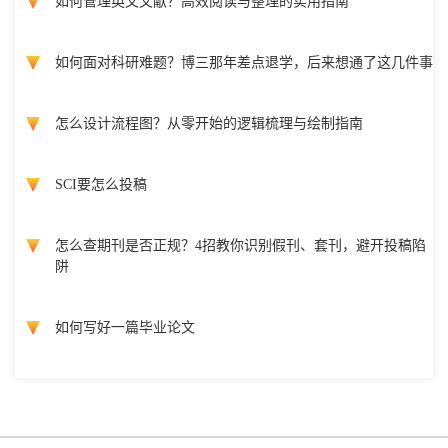
如何管理英文文献？高效阅读与整理的实用指南
如何面对科研难题？博三那年差点退学，后来想通了这几件事
怎么设计流程图？从零开始的逻辑梳理与绘制指南
SCI要怎么投稿
怎么查期刊是否正规？4招教你识别假刊、套刊，避开投稿陷
阱
如何写好一篇毕业论文
Copyright @ 国际会议云 2026 版权所有
蜀ICP备2022018807号-3
网站