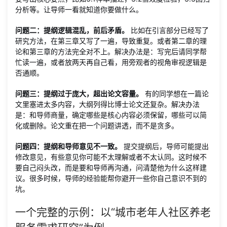
分析等。让导师一看就知道你要做什么。
问题二：提纲逻辑混乱，前后矛盾。
比如在引言部分已经写了
研究方法，在第三章又写了一遍，导致重复。或者第二章的理
论和第三章的方法完全对不上。解决办法是：写完后请同学帮
忙读一遍，或者放两天再自己看，用旁观者的视角审视逻辑是
否通顺。
问题三：提纲过于庞大，超出论文容量。
有的同学想在一篇论
文里塞进太多内容，大纲列得比博士论文还复杂。解决办法
是：和导师商量，确定哪些是核心内容必须保留，哪些可以简
化或删除。论文重在把一个问题讲透，而不是贪多。
问题四：提纲和导师意见不一致。
提交提纲后，导师可能提出
修改意见，有些意见你可能不太理解或者不太认同。这时候不
要自己闷头改，而是要和导师再沟通，问清楚他为什么这样建
议。很多时候，导师的经验能帮你避开一些你自己意识不到的
坑。
一个完整的示例：以“城市老年人社区养老