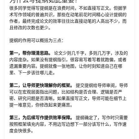
很多同学觉得写提纲是在浪费时间，不如直接写正文。但据学
术写作领域的普遍共识，那些在动笔前花时间精心设计提纲的
作者，最终完成论文的效率往往比直接动笔的人高出不少，而
且修改的次数也更少。
提纲的作用可以概括为三点：
第一，帮你理清思路。
论文少则几千字，多则几万字，涉及的
内容庞杂。如果没有提纲指引，很容易写着写着就跑偏，或者
遗漏重要内容。提纲就像一张地图，让你时刻知道自己在哪
里、下一步该往哪儿走。
第二，让导师更快理解你的框架。
提交提纲给导师审阅，导师
可以在宏观层面指出问题，比如结构是否合理、逻辑是否严
密、研究问题是否清晰。如果直接写正文，导师可能在细节上
提一堆意见，你修改起来更痛苦。
第三，为后续写作提供效率保障。
提纲确定了，写作时只需要
按照框架填充内容，不用边写边想下一部分该写什么，写作速
度会快很多。