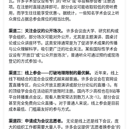
式。许多学术会议设有专门的“听众”或“非投稿参会者”注册选
项。在注册时直接选择即可，部分会议可能收取较低的旁听费
用，而学生往往能享受优惠
-
。据统计，一些知名学术会议上听
众席位占据总参会席位的相当比例。
渠道二：关注会议的公开场次。
许多会议由大学、研究机构或
学会组织，部分场次可能对外公开，尤其是主题演讲、圆桌讨
论或公众讲座环节。这类安排通常是为了促进学术成果的传播
与公众理解科学，吸引更广泛的社会关注。某些国际性学术会
议设有“开放日”或“公众开放场次”，普通听众可通过预约或现场
登记的方式参加
-
8
。
渠道三：线上参会——打破地理限制的最优解。
近年来，线上
线下相结合的混合会议模式越来越普遍。许多会议会在官网设
置直播专区，向公众开放主题演讲或部分分论坛的直播
-
3
。有
的顶级学会会在活动前开放限时注册。国内不少高校也在B站等
平台转播重点会议，观看人数常常达到数万人次
-
12
。部分会议
甚至完全免费向公众直播
-
。对于普通人来说，线上参会是目前
成本最低、门槛最友好的参与方式。
渠道四：申请成为会议志愿者。
无论是线上还是线下会议，庞
大的组织工作都需要大量人手。许多会议提供“志愿者换参会”的