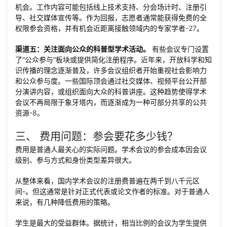
机会。工作内容可能包括线上技术支持、分会场计时、注册引
导、社交媒体宣传等。作为回报，志愿者通常能获得免费的全
权限参会资格，并有机会近距离接触领域内的专家学者
-
27
。
渠道五：关注面向公众的科普型学术活动。
有些会议专门设置
了“公众参与”板块或提供简化注册程序。近年来，开放科学和知
识传播的理念逐渐普及，许多会议组织者开始重视社会影响力
和公众参与度。一些国际顶会通过社交媒体、视频平台公开部
分演讲内容，或组织面向大众的科普讲座。这种趋势使得学术
会议不再局限于象牙塔内，而逐渐成为一种可部分共享的公共
资源
-
8
。
三、 费用问题：参会要花多少钱？
费用是普通人最关心的实际问题。学术会议的参会成本因会议
级别、参与方式和身份类型差异很大。
从整体来看，国内学术会议的注册费普遍在两千到八千元区
间
-
。但这通常是针对正式代表或论文作者的标准。对于普通人
来说，有几种降低费用的策略。
学生是最大的受益群体。据统计，相当比例的会议为学生提供