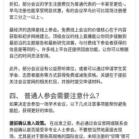
折扣，部分会议的学生注册费仅为普通代表的一半甚至更低
-
。
早鸟注册也能享受明显优惠，有的会议早鸟价可比现场注册便
宜三分之一以上
-
。
最经济的选择是线上参会。免费线上会议的价值核心在于内容
获取和初步网络建立。顶级会议的线上直播能让你同步接触到
最前沿的主题报告和最新研究进展，与付费线下参会者获得的
信息是等同的
-
。许多线上平台还提供回放功能，让你可以根据
自己的时间灵活安排。
此外，部分会议设有公益旁听席位，或者可以通过申请学生奖
学金、志愿者服务等方式获得免费或减免资格。关键在于提前
关注会议官网的相关栏目，并按时提交申请材料。
四、 普通人参会需要注意什么？
如果决定去参加一场学术会议，以下几点注意事项能帮你避免
尴尬，获得更好的体验。
提前确认准入政策。
在出发之前，务必通过会议官网或联系会
务组确认是否接受非专业人士参会。不要想当然地直接去现
场，尤其是对于那些高规格的国际会议，未经注册的“空降”很可