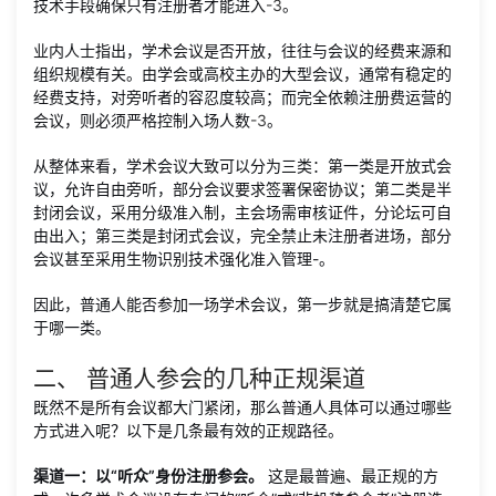
技术手段确保只有注册者才能进入
-
3
。
业内人士指出，学术会议是否开放，往往与会议的经费来源和
组织规模有关。由学会或高校主办的大型会议，通常有稳定的
经费支持，对旁听者的容忍度较高；而完全依赖注册费运营的
会议，则必须严格控制入场人数
-
3
。
从整体来看，学术会议大致可以分为三类：第一类是开放式会
议，允许自由旁听，部分会议要求签署保密协议；第二类是半
封闭会议，采用分级准入制，主会场需审核证件，分论坛可自
由出入；第三类是封闭式会议，完全禁止未注册者进场，部分
会议甚至采用生物识别技术强化准入管理
-
。
因此，普通人能否参加一场学术会议，第一步就是搞清楚它属
于哪一类。
二、 普通人参会的几种正规渠道
既然不是所有会议都大门紧闭，那么普通人具体可以通过哪些
方式进入呢？以下是几条最有效的正规路径。
渠道一：以“听众”身份注册参会。
这是最普遍、最正规的方