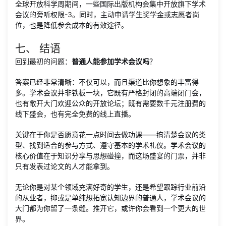
全球开放科学周期间，一些国际出版机构会集中开放旗下学术
会议的旁听权限
-
3
。同时，主动申请学生奖学金或志愿者岗
位，也是降低参会成本的有效途径。
七、 结语
回到最初的问题：
普通人能参加学术会议吗
？
答案已经非常清晰：不仅可以，而且渠道比你想象的丰富得
多。学术会议并非铁板一块，它既有严格封闭的高端闭门会，
也有敞开大门欢迎公众的开放论坛；既有需要数千元注册费的
线下盛会，也有完全免费的线上直播。
关键在于你是否愿意花一点时间去做功课——搞清楚会议的类
型、找到适合的参与方式、遵守基本的学术礼仪。学术会议的
核心价值在于知识分享与思想碰撞，而这场盛宴的门票，并非
只有发表过论文的人才能拿到。
无论你是对某个领域充满好奇的学生，还是希望跟踪行业前沿
的从业者，抑或是单纯想拓宽认知边界的普通人，学术会议的
大门都为你留了一条缝。推开它，或许你会看到一个更大的世
界。