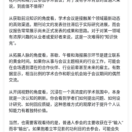
说，到底值不值得？
从获取前沿知识的角度看，学术会议是接触某个领域最新动态
的高效渠道。期刊论文的发表往往滞后于实际研究进展，而会
议报告常常展示尚未正式发表的成果和思路。对于对某一领域
有浓厚兴趣的从业者或爱好者来说，这是一次难得的“知识快
充”。
从拓展人脉的角度看，茶歇、午餐和海报展示环节是建立联系
的黄金时间。如果你从事与会议主题相关的行业工作，可能会
在会场遇到潜在的合作伙伴、行业前辈甚至未来的雇主。有数
据显示，相当比例的学术合作和职业机会始于会议期间的偶然
交流。
从开阔视野的角度看，沉浸在一个高浓度的学术氛围中，本身
就是一次认知的刷新。你会看到学者们如何提出问题、如何设
计研究、如何回应质疑，这种思维方式的观摩对于提升个人认
知能力有着独特价值。
当然，也需要客观看待的是，普通人参会的主要收获在于“输入”
而非“输出”。如果抱着立竿见影的功利目的去参会，可能会失