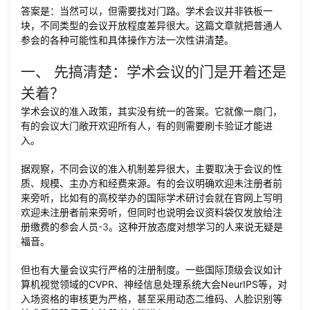
答案是：当然可以，但需要找对门路。学术会议并非铁板一
块，不同类型的会议开放程度差异很大。这篇文章就把普通人
参会的各种可能性和具体操作方法一次性讲清楚。
一、 先搞清楚：学术会议的门是开着还是
关着？
学术会议的准入政策，其实没有统一的答案。它就像一扇门，
有的会议大门敞开欢迎所有人，有的则需要刷卡验证才能进
入。
据观察，不同会议的准入机制差异很大，主要取决于会议的性
质、规模、主办方和经费来源。有的会议明确欢迎未注册者前
来旁听，比如有的高校举办的国际学术研讨会就在官网上写明
欢迎未注册者前来旁听，但同时也说明会议资料袋仅发放给注
册缴费的参会人员
-
3
。这种开放态度对想学习的人来说无疑是
福音。
但也有大量会议实行严格的注册制度。一些国际顶级会议如计
算机视觉领域的CVPR、神经信息处理系统大会NeurIPS等，对
入场资格的审核更为严格，甚至采用动态二维码、人脸识别等