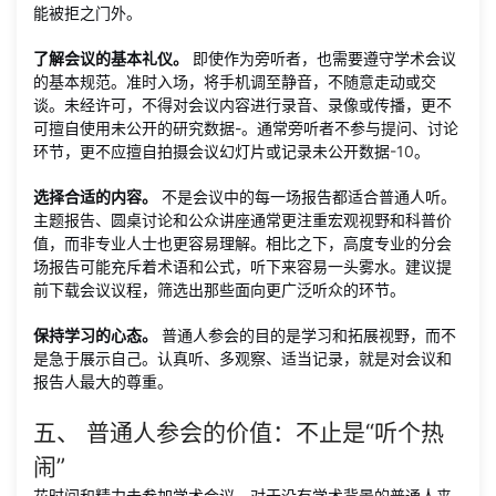
能被拒之门外。
了解会议的基本礼仪。
即使作为旁听者，也需要遵守学术会议
的基本规范。准时入场，将手机调至静音，不随意走动或交
谈。未经许可，不得对会议内容进行录音、录像或传播，更不
可擅自使用未公开的研究数据
-
。通常旁听者不参与提问、讨论
环节，更不应擅自拍摄会议幻灯片或记录未公开数据
-
10
。
选择合适的内容。
不是会议中的每一场报告都适合普通人听。
主题报告、圆桌讨论和公众讲座通常更注重宏观视野和科普价
值，而非专业人士也更容易理解。相比之下，高度专业的分会
场报告可能充斥着术语和公式，听下来容易一头雾水。建议提
前下载会议议程，筛选出那些面向更广泛听众的环节。
保持学习的心态。
普通人参会的目的是学习和拓展视野，而不
是急于展示自己。认真听、多观察、适当记录，就是对会议和
报告人最大的尊重。
五、 普通人参会的价值：不止是“听个热
闹”
花时间和精力去参加学术会议，对于没有学术背景的普通人来