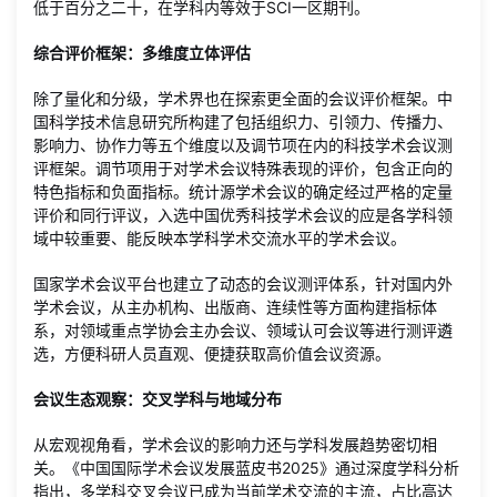
低于百分之二十，在学科内等效于SCI一区期刊。
综合评价框架：多维度立体评估
除了量化和分级，学术界也在探索更全面的会议评价框架。中
国科学技术信息研究所构建了包括组织力、引领力、传播力、
影响力、协作力等五个维度以及调节项在内的科技学术会议测
评框架。调节项用于对学术会议特殊表现的评价，包含正向的
特色指标和负面指标。统计源学术会议的确定经过严格的定量
评价和同行评议，入选中国优秀科技学术会议的应是各学科领
域中较重要、能反映本学科学术交流水平的学术会议。
国家学术会议平台也建立了动态的会议测评体系，针对国内外
学术会议，从主办机构、出版商、连续性等方面构建指标体
系，对领域重点学协会主办会议、领域认可会议等进行测评遴
选，方便科研人员直观、便捷获取高价值会议资源。
会议生态观察：交叉学科与地域分布
从宏观视角看，学术会议的影响力还与学科发展趋势密切相
关。《中国国际学术会议发展蓝皮书2025》通过深度学科分析
指出，多学科交叉会议已成为当前学术交流的主流，占比高达