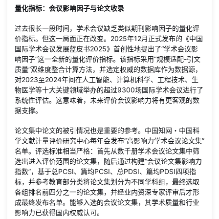
量化指标：会议影响因子与论文收录
过去很长一段时间，学术会议缺乏类似期刊影响因子的量化评
价指标。但这一局面正在改变。2025年12月正式发布的《中国
国际学术会议发展蓝皮书2025》首创性地提出了“学术会议影
响因子”这一全新的量化评价指标。该指标采用“规模适配-引文
质量”双维度整合计算方法，并选定权威的数据库作为数据源，
对2023至2024年间在人工智能、计算机科学、工程技术、生
物医学等十大关键领域举办的超过9300场国际学术会议进行了
系统性评估。这意味着，未来评价会议影响力将有更客观的数
据支撑。
论文集中论文的被引情况也是重要的参考。中国知网・中国科
学文献计量评价研究中心每年会发布“高影响力学术会议论文集”
名单。评选标准相当严格：首先从数千册学术会议论文集中筛
选出进入评价范围的论文集，随后通过构建“会议论文集影响力
指数”，基于总PCSI、篇均PCSI、总PDSI、篇均PDSI四项指
标，并参考教育部分类将论文集划分为不同学科组，最终选取
各组排名前四分之一的论文集，并经业内资深专家评审后才形
成最终发布名单。能够入选的会议论文集，其学术质量和行业
影响力已获得国内权威认可。