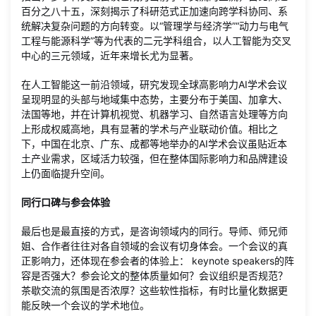
百分之八十五，深刻揭示了科研范式正加速向跨学科协同、系
统解决复杂问题的方向转变。以“管理学与经济学”“动力与电气
工程与能源科学”等为代表的二元学科组合，以人工智能为交叉
中心的三元领域，近年来增长尤为显著。
在人工智能这一前沿领域，研究发现全球高影响力AI学术会议
呈现明显的头部与地域集中态势，主要分布于美国、加拿大、
法国等地，并在计算机视觉、机器学习、自然语言处理等方向
上形成权威高地，具有显著的学术与产业联动价值。相比之
下，中国在北京、广东、成都等地举办的AI学术会议虽贴近本
土产业需求，区域活力较强，但在整体国际影响力和品牌建设
上仍面临提升空间。
同行口碑与参会体验
最后也是最直接的方式，是咨询领域内的同行。导师、师兄师
姐、合作者往往对各自领域的会议有切身体会。一个会议的真
正影响力，还体现在参会者的体验上： keynote speakers的阵
容是否强大？参会论文的整体质量如何？会议组织是否规范？
茶歇交流的氛围是否浓厚？这些软性指标，有时比量化数据更
能反映一个会议的学术地位。