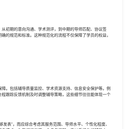
。从初期的意向沟通、学术测评，到中期的导师匹配、协议签
明确的规范和标准。这种规范化的流程不仅保障了学员的权益，
保障。包括辅导质量监控、学术资源支持、信息安全保护等。例
全程跟踪反馈机制及时调整辅导策略，这些细节往往能体现一个
够发表”，而应综合考虑其服务范围、导师水平、个性化程度、