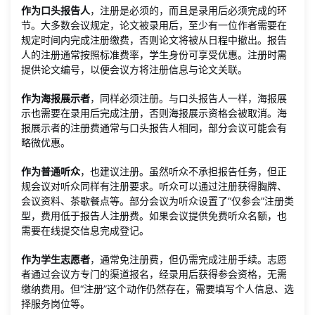
作为口头报告人
，注册是必须的，而且是录用后必须完成的环
节。大多数会议规定，论文被录用后，至少有一位作者需要在
规定时间内完成注册缴费，否则论文将被从日程中撤出。报告
人的注册通常按照标准费率，学生身份可享受优惠。注册时需
提供论文编号，以便会议方将注册信息与论文关联。
作为海报展示者
，同样必须注册。与口头报告人一样，海报展
示也需要在录用后完成注册，否则海报展示资格会被取消。海
报展示者的注册费通常与口头报告人相同，部分会议可能会有
略微优惠。
作为普通听众
，也建议注册。虽然听众不承担报告任务，但正
规会议对听众同样有注册要求。听众可以通过注册获得胸牌、
会议资料、茶歇餐点等。部分会议为听众设置了“仅参会”注册类
型，费用低于报告人注册费。如果会议提供免费听众名额，也
需要在线提交信息完成登记。
作为学生志愿者
，通常免注册费，但仍需完成注册手续。志愿
者通过会议方专门的渠道报名，经录用后获得参会资格，无需
缴纳费用。但“注册”这个动作仍然存在，需要填写个人信息、选
择服务岗位等。