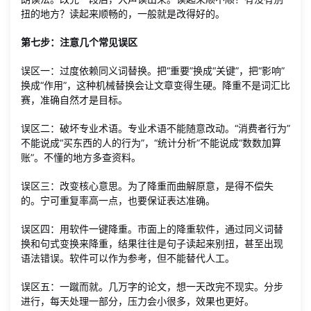
扭的地方？读起来顺畅的，一般就是改得好的。
第七步：注意几个常见误区
误区一：过度依赖同义词替换。把“重要”换成“关键”，把“影响”
换成“作用”，这种机械替换会让文章变得生硬。降重不是词汇比
赛，准确自然才是目标。
误区二：破坏专业术语。专业术语不能随意改动。“消费者行为”
不能说成“买东西的人的行为”，“统计分析”不能说成“数数加算
账”。不懂的地方多查资料。
误区三：改变核心意思。为了降重而曲解原意，是得不偿失
的。宁可重复率高一点，也要保证表达准确。
误区四：用软件一键降重。市面上的降重软件，通过同义词替
换和句式变换来降重，结果往往是句子读起来别扭，甚至出现
语法错误。软件可以作为参考，但不能替代人工。
误区五：一蹴而就。几万字的论文，想一天改完不现实。分步
进行，每天处理一部分，压力会小很多，效果也更好。